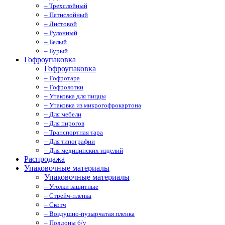
– Трехслойный
– Пятислойный
– Листовой
– Рулонный
– Белый
– Бурый
Гофроупаковка
Гофроупаковка
– Гофротара
– Гофролотки
– Упаковка для пиццы
– Упаковка из микрогофрокартона
– Для мебели
– Для пирогов
– Транспортная тара
– Для типографии
– Для медицинских изделий
Распродажа
Упаковочные материалы
Упаковочные материалы
– Уголки защитные
– Стрейч-пленка
– Скотч
– Воздушно-пузырчатая пленка
– Поддоны б/у