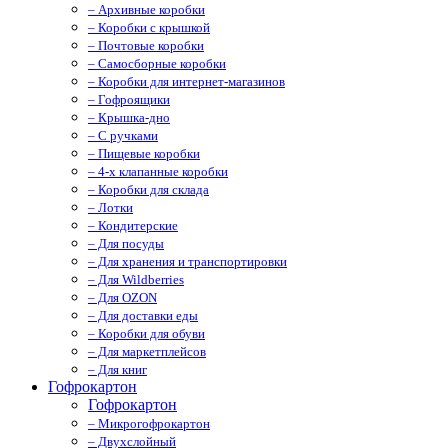
– Архивные коробки
– Коробки с крышкой
– Почтовые коробки
– Самосборные коробки
– Коробки для интернет-магазинов
– Гофроящики
– Крышка-дно
– С ручками
– Пищевые коробки
– 4-х клапанные коробки
– Коробки для склада
– Лотки
– Кондитерские
– Для посуды
– Для хранения и транспортировки
– Для Wildberries
– Для OZON
– Для доставки еды
– Коробки для обуви
– Для маркетплейсов
– Для книг
Гофрокартон
Гофрокартон
– Микрогофрокартон
– Двухслойный