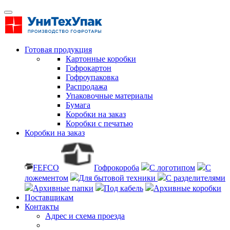
Готовая продукция
Картонные коробки
Гофрокартон
Гофроупаковка
Распродажа
Упаковочные материалы
Бумага
Коробки на заказ
Коробки с печатью
Коробки на заказ
FEFCO
Гофрокороба
С логотипом
С
ложементом
Для бытовой техники
С разделителями
Архивные папки
Под кабель
Архивные коробки
Поставщикам
Контакты
Адрес и схема проезда