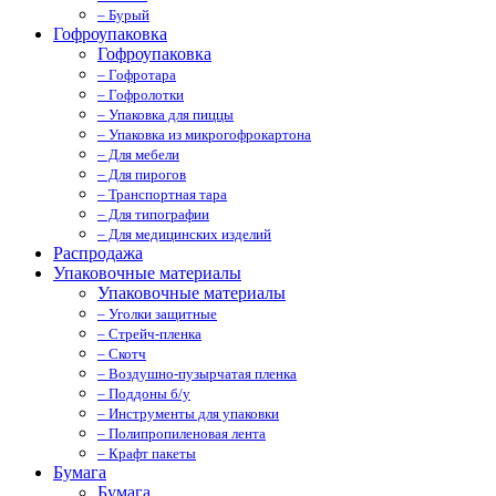
– Бурый
Гофроупаковка
Гофроупаковка
– Гофротара
– Гофролотки
– Упаковка для пиццы
– Упаковка из микрогофрокартона
– Для мебели
– Для пирогов
– Транспортная тара
– Для типографии
– Для медицинских изделий
Распродажа
Упаковочные материалы
Упаковочные материалы
– Уголки защитные
– Стрейч-пленка
– Скотч
– Воздушно-пузырчатая пленка
– Поддоны б/у
– Инструменты для упаковки
– Полипропиленовая лента
– Крафт пакеты
Бумага
Бумага