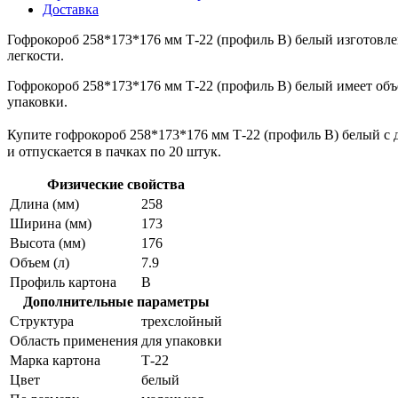
Доставка
Гофрокороб 258*173*176 мм Т-22 (профиль B) белый изготовле
легкости.
Гофрокороб 258*173*176 мм Т-22 (профиль B) белый имеет объе
упаковки.
Купите гофрокороб 258*173*176 мм Т-22 (профиль B) белый с д
и отпускается в пачках по 20 штук.
Физические свойства
Длина (мм)
258
Ширина (мм)
173
Высота (мм)
176
Объем (л)
7.9
Профиль картона
В
Дополнительные параметры
Структура
трехслойный
Область применения
для упаковки
Марка картона
Т-22
Цвет
белый