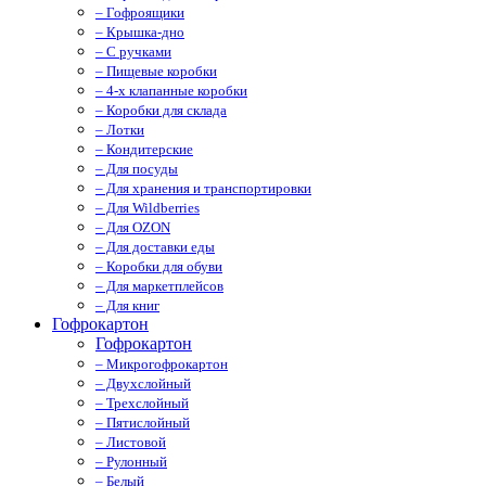
– Гофроящики
– Крышка-дно
– С ручками
– Пищевые коробки
– 4-х клапанные коробки
– Коробки для склада
– Лотки
– Кондитерские
– Для посуды
– Для хранения и транспортировки
– Для Wildberries
– Для OZON
– Для доставки еды
– Коробки для обуви
– Для маркетплейсов
– Для книг
Гофрокартон
Гофрокартон
– Микрогофрокартон
– Двухслойный
– Трехслойный
– Пятислойный
– Листовой
– Рулонный
– Белый