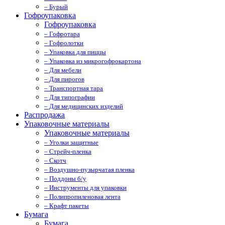
– Бурый
Гофроупаковка
Гофроупаковка
– Гофротара
– Гофролотки
– Упаковка для пиццы
– Упаковка из микрогофрокартона
– Для мебели
– Для пирогов
– Транспортная тара
– Для типографии
– Для медицинских изделий
Распродажа
Упаковочные материалы
Упаковочные материалы
– Уголки защитные
– Стрейч-пленка
– Скотч
– Воздушно-пузырчатая пленка
– Поддоны б/у
– Инструменты для упаковки
– Полипропиленовая лента
– Крафт пакеты
Бумага
Бумага