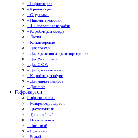
– Гофроящики
– Крышка-дно
– С ручками
– Пищевые коробки
– 4-х клапанные коробки
– Коробки для склада
– Лотки
– Кондитерские
– Для посуды
– Для хранения и транспортировки
– Для Wildberries
– Для OZON
– Для доставки еды
– Коробки для обуви
– Для маркетплейсов
– Для книг
Гофрокартон
Гофрокартон
– Микрогофрокартон
– Двухслойный
– Трехслойный
– Пятислойный
– Листовой
– Рулонный
– Белый