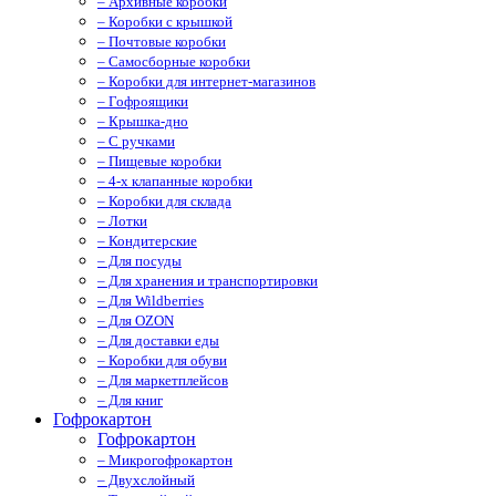
– Архивные коробки
– Коробки с крышкой
– Почтовые коробки
– Самосборные коробки
– Коробки для интернет-магазинов
– Гофроящики
– Крышка-дно
– С ручками
– Пищевые коробки
– 4-х клапанные коробки
– Коробки для склада
– Лотки
– Кондитерские
– Для посуды
– Для хранения и транспортировки
– Для Wildberries
– Для OZON
– Для доставки еды
– Коробки для обуви
– Для маркетплейсов
– Для книг
Гофрокартон
Гофрокартон
– Микрогофрокартон
– Двухслойный