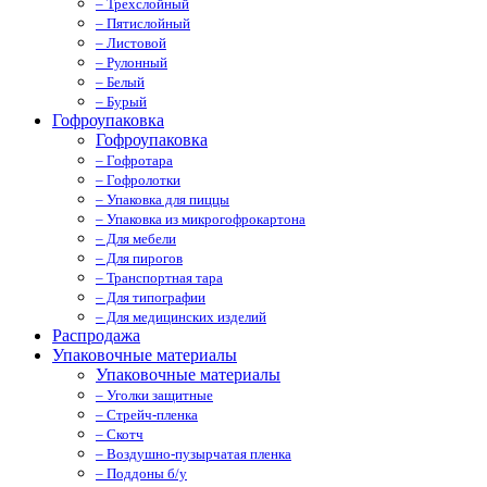
– Трехслойный
– Пятислойный
– Листовой
– Рулонный
– Белый
– Бурый
Гофроупаковка
Гофроупаковка
– Гофротара
– Гофролотки
– Упаковка для пиццы
– Упаковка из микрогофрокартона
– Для мебели
– Для пирогов
– Транспортная тара
– Для типографии
– Для медицинских изделий
Распродажа
Упаковочные материалы
Упаковочные материалы
– Уголки защитные
– Стрейч-пленка
– Скотч
– Воздушно-пузырчатая пленка
– Поддоны б/у