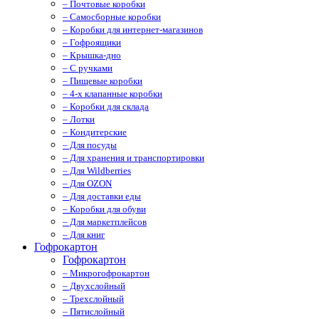
– Почтовые коробки
– Самосборные коробки
– Коробки для интернет-магазинов
– Гофроящики
– Крышка-дно
– С ручками
– Пищевые коробки
– 4-х клапанные коробки
– Коробки для склада
– Лотки
– Кондитерские
– Для посуды
– Для хранения и транспортировки
– Для Wildberries
– Для OZON
– Для доставки еды
– Коробки для обуви
– Для маркетплейсов
– Для книг
Гофрокартон
Гофрокартон
– Микрогофрокартон
– Двухслойный
– Трехслойный
– Пятислойный