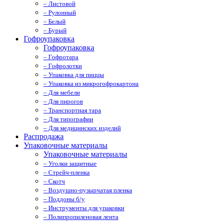
– Листовой
– Рулонный
– Белый
– Бурый
Гофроупаковка
Гофроупаковка
– Гофротара
– Гофролотки
– Упаковка для пиццы
– Упаковка из микрогофрокартона
– Для мебели
– Для пирогов
– Транспортная тара
– Для типографии
– Для медицинских изделий
Распродажа
Упаковочные материалы
Упаковочные материалы
– Уголки защитные
– Стрейч-пленка
– Скотч
– Воздушно-пузырчатая пленка
– Поддоны б/у
– Инструменты для упаковки
– Полипропиленовая лента