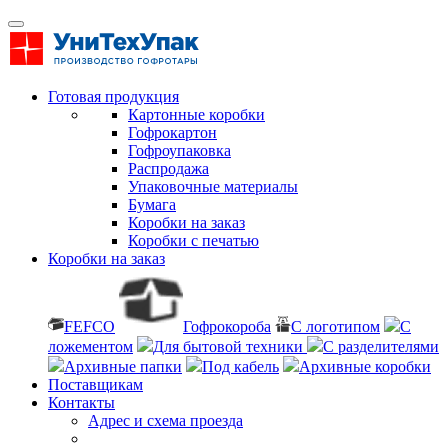
Готовая продукция
Картонные коробки
Гофрокартон
Гофроупаковка
Распродажа
Упаковочные материалы
Бумага
Коробки на заказ
Коробки с печатью
Коробки на заказ
FEFCO
Гофрокороба
С логотипом
С
ложементом
Для бытовой техники
С разделителями
Архивные папки
Под кабель
Архивные коробки
Поставщикам
Контакты
Адрес и схема проезда