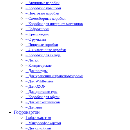
– Архивные коробки
– Коробки с крышкой
– Почтовые коробки
– Самосборные коробки
– Коробки для интернет-магазинов
– Гофроящики
– Крышка-дно
– С ручками
– Пищевые коробки
– 4-х клапанные коробки
– Коробки для склада
– Лотки
– Кондитерские
– Для посуды
– Для хранения и транспортировки
– Для Wildberries
– Для OZON
– Для доставки еды
– Коробки для обуви
– Для маркетплейсов
– Для книг
Гофрокартон
Гофрокартон
– Микрогофрокартон
– Двухслойный