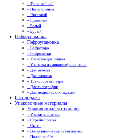
– Трехслойный
– Пятислойный
– Листовой
– Рулонный
– Белый
– Бурый
Гофроупаковка
Гофроупаковка
– Гофротара
– Гофролотки
– Упаковка для пиццы
– Упаковка из микрогофрокартона
– Для мебели
– Для пирогов
– Транспортная тара
– Для типографии
– Для медицинских изделий
Распродажа
Упаковочные материалы
Упаковочные материалы
– Уголки защитные
– Стрейч-пленка
– Скотч
– Воздушно-пузырчатая пленка
– Поддоны б/у