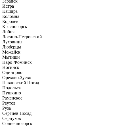
Зарайск
Истра
Кашира
Коломна
Королев
Красногорск
Лобня
Лосино-Петровский
Луховицы
Люберцы
Можайск
Мытищи
Наро-Фоминск
Ногинск
Одинцово
Орехово-Зуево
Павловский Посад
Подольск
Пушкино
Раменское
Реутов
Руза
Сергиев Посад
Серпухов
Солнечногорск