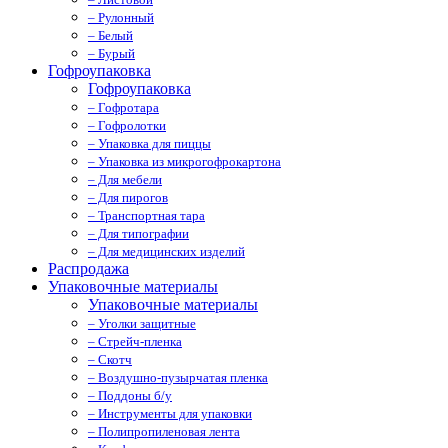
– Рулонный
– Белый
– Бурый
Гофроупаковка
Гофроупаковка
– Гофротара
– Гофролотки
– Упаковка для пиццы
– Упаковка из микрогофрокартона
– Для мебели
– Для пирогов
– Транспортная тара
– Для типографии
– Для медицинских изделий
Распродажа
Упаковочные материалы
Упаковочные материалы
– Уголки защитные
– Стрейч-пленка
– Скотч
– Воздушно-пузырчатая пленка
– Поддоны б/у
– Инструменты для упаковки
– Полипропиленовая лента