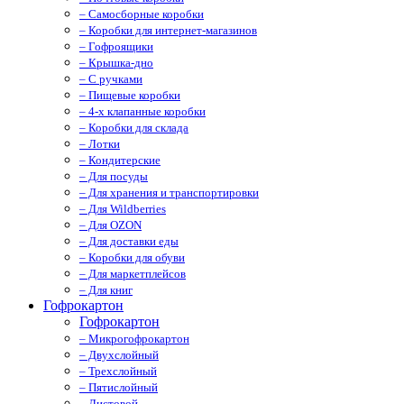
– Самосборные коробки
– Коробки для интернет-магазинов
– Гофроящики
– Крышка-дно
– С ручками
– Пищевые коробки
– 4-х клапанные коробки
– Коробки для склада
– Лотки
– Кондитерские
– Для посуды
– Для хранения и транспортировки
– Для Wildberries
– Для OZON
– Для доставки еды
– Коробки для обуви
– Для маркетплейсов
– Для книг
Гофрокартон
Гофрокартон
– Микрогофрокартон
– Двухслойный
– Трехслойный
– Пятислойный
– Листовой