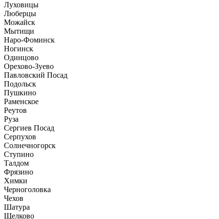
Луховицы
Люберцы
Можайск
Мытищи
Наро-Фоминск
Ногинск
Одинцово
Орехово-Зуево
Павловский Посад
Подольск
Пушкино
Раменское
Реутов
Руза
Сергиев Посад
Серпухов
Солнечногорск
Ступино
Талдом
Фрязино
Химки
Черноголовка
Чехов
Шатура
Щелково