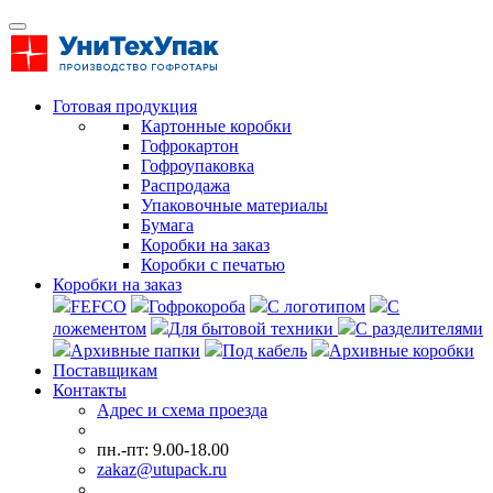
Готовая продукция
Картонные коробки
Гофрокартон
Гофроупаковка
Распродажа
Упаковочные материалы
Бумага
Коробки на заказ
Коробки с печатью
Коробки на заказ
FEFCO
Гофрокороба
С логотипом
С
ложементом
Для бытовой техники
С разделителями
Архивные папки
Под кабель
Архивные коробки
Поставщикам
Контакты
Адрес и схема проезда
пн.-пт: 9.00-18.00
zakaz@utupack.ru