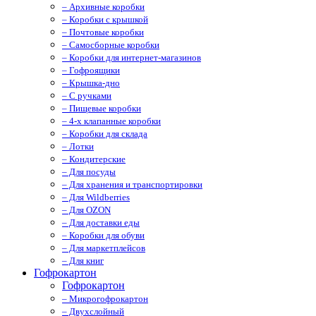
– Архивные коробки
– Коробки с крышкой
– Почтовые коробки
– Самосборные коробки
– Коробки для интернет-магазинов
– Гофроящики
– Крышка-дно
– С ручками
– Пищевые коробки
– 4-х клапанные коробки
– Коробки для склада
– Лотки
– Кондитерские
– Для посуды
– Для хранения и транспортировки
– Для Wildberries
– Для OZON
– Для доставки еды
– Коробки для обуви
– Для маркетплейсов
– Для книг
Гофрокартон
Гофрокартон
– Микрогофрокартон
– Двухслойный