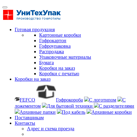
Готовая продукция
Картонные коробки
Гофрокартон
Гофроупаковка
Распродажа
Упаковочные материалы
Бумага
Коробки на заказ
Коробки с печатью
Коробки на заказ
FEFCO
Гофрокороба
С логотипом
С
ложементом
Для бытовой техники
С разделителями
Архивные папки
Под кабель
Архивные коробки
Поставщикам
Контакты
Адрес и схема проезда