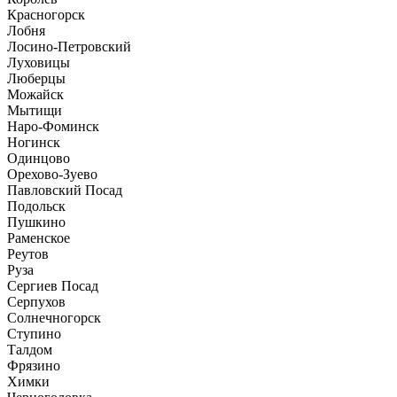
Красногорск
Лобня
Лосино-Петровский
Луховицы
Люберцы
Можайск
Мытищи
Наро-Фоминск
Ногинск
Одинцово
Орехово-Зуево
Павловский Посад
Подольск
Пушкино
Раменское
Реутов
Руза
Сергиев Посад
Серпухов
Солнечногорск
Ступино
Талдом
Фрязино
Химки