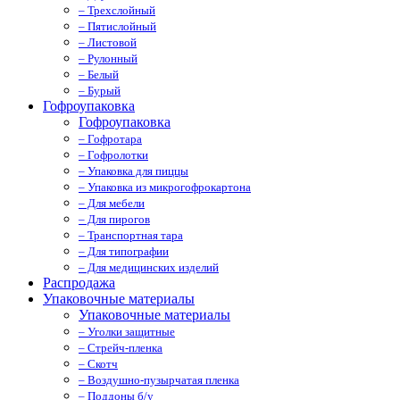
– Трехслойный
– Пятислойный
– Листовой
– Рулонный
– Белый
– Бурый
Гофроупаковка
Гофроупаковка
– Гофротара
– Гофролотки
– Упаковка для пиццы
– Упаковка из микрогофрокартона
– Для мебели
– Для пирогов
– Транспортная тара
– Для типографии
– Для медицинских изделий
Распродажа
Упаковочные материалы
Упаковочные материалы
– Уголки защитные
– Стрейч-пленка
– Скотч
– Воздушно-пузырчатая пленка
– Поддоны б/у