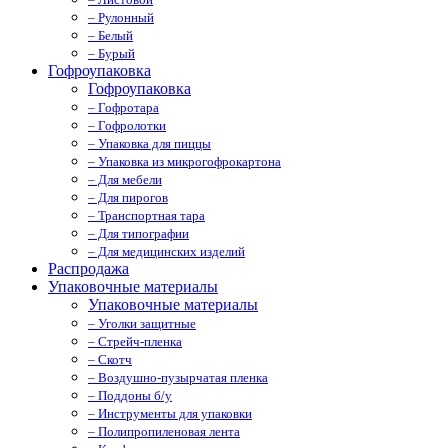
– Рулонный
– Белый
– Бурый
Гофроупаковка
Гофроупаковка
– Гофротара
– Гофролотки
– Упаковка для пиццы
– Упаковка из микрогофрокартона
– Для мебели
– Для пирогов
– Транспортная тара
– Для типографии
– Для медицинских изделий
Распродажа
Упаковочные материалы
Упаковочные материалы
– Уголки защитные
– Стрейч-пленка
– Скотч
– Воздушно-пузырчатая пленка
– Поддоны б/у
– Инструменты для упаковки
– Полипропиленовая лента