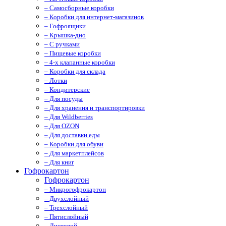
– Самосборные коробки
– Коробки для интернет-магазинов
– Гофроящики
– Крышка-дно
– С ручками
– Пищевые коробки
– 4-х клапанные коробки
– Коробки для склада
– Лотки
– Кондитерские
– Для посуды
– Для хранения и транспортировки
– Для Wildberries
– Для OZON
– Для доставки еды
– Коробки для обуви
– Для маркетплейсов
– Для книг
Гофрокартон
Гофрокартон
– Микрогофрокартон
– Двухслойный
– Трехслойный
– Пятислойный
– Листовой