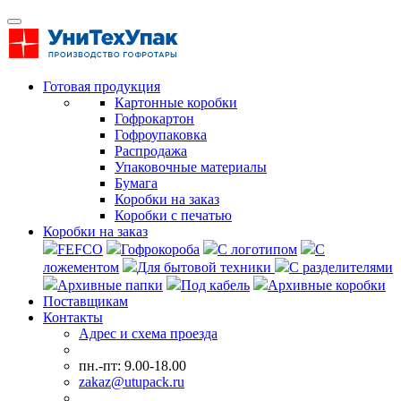
Готовая продукция
Картонные коробки
Гофрокартон
Гофроупаковка
Распродажа
Упаковочные материалы
Бумага
Коробки на заказ
Коробки с печатью
Коробки на заказ
FEFCO
Гофрокороба
С логотипом
С
ложементом
Для бытовой техники
С разделителями
Архивные папки
Под кабель
Архивные коробки
Поставщикам
Контакты
Адрес и схема проезда
пн.-пт: 9.00-18.00
zakaz@utupack.ru