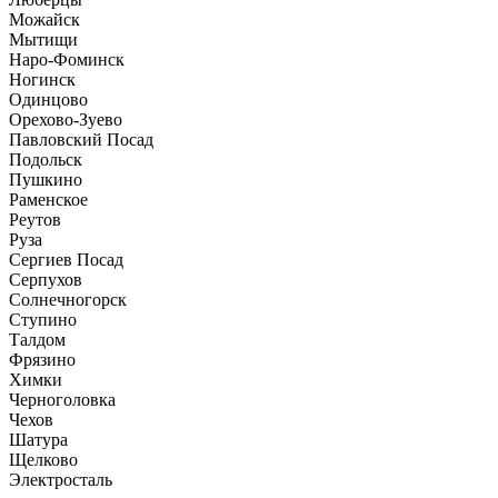
Можайск
Мытищи
Наро-Фоминск
Ногинск
Одинцово
Орехово-Зуево
Павловский Посад
Подольск
Пушкино
Раменское
Реутов
Руза
Сергиев Посад
Серпухов
Солнечногорск
Ступино
Талдом
Фрязино
Химки
Черноголовка
Чехов
Шатура
Щелково
Электросталь