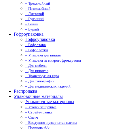
– Трехслойный
– Пятислойный
– Листовой
– Рулонный
– Белый
– Бурый
Гофроупаковка
Гофроупаковка
– Гофротара
– Гофролотки
– Упаковка для пиццы
– Упаковка из микрогофрокартона
– Для мебели
– Для пирогов
– Транспортная тара
– Для типографии
– Для медицинских изделий
Распродажа
Упаковочные материалы
Упаковочные материалы
– Уголки защитные
– Стрейч-пленка
– Скотч
– Воздушно-пузырчатая пленка
– Поддоны б/у