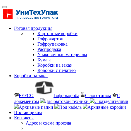
Готовая продукция
Картонные коробки
Гофрокартон
Гофроупаковка
Распродажа
Упаковочные материалы
Бумага
Коробки на заказ
Коробки с печатью
Коробки на заказ
FEFCO
Гофрокороба
С логотипом
С
ложементом
Для бытовой техники
С разделителями
Архивные папки
Под кабель
Архивные коробки
Поставщикам
Контакты
Адрес и схема проезда