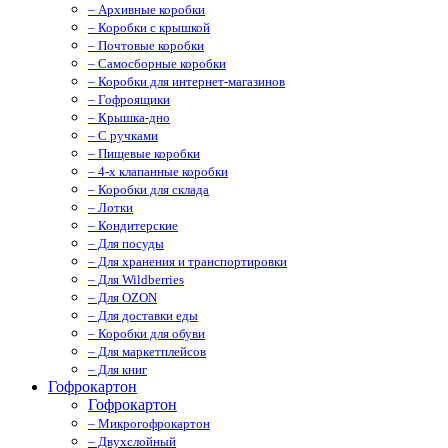
– Архивные коробки
– Коробки с крышкой
– Почтовые коробки
– Самосборные коробки
– Коробки для интернет-магазинов
– Гофроящики
– Крышка-дно
– С ручками
– Пищевые коробки
– 4-х клапанные коробки
– Коробки для склада
– Лотки
– Кондитерские
– Для посуды
– Для хранения и транспортировки
– Для Wildberries
– Для OZON
– Для доставки еды
– Коробки для обуви
– Для маркетплейсов
– Для книг
Гофрокартон
Гофрокартон
– Микрогофрокартон
– Двухслойный