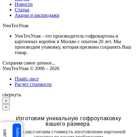
Новости
Статьи
Акции и распродажи
УниТехУпак
УниТехУпак - это производитель гофрокартона и
картонных коробок в Москве с опытом 20 лет. Мы
производим упаковку, которая призвана сохранять Ваш
товар.
Сохраняя самое ценное...
УниТехУпак
© 2006 –
2026
Прайс-лист
Расчет стоимости
свернуть
×
×
Изготовим уникальную гофроупаковку
вашего размера
Точно рассчитаем стоимость изготовления картонной
упаковки по вашим требованиям