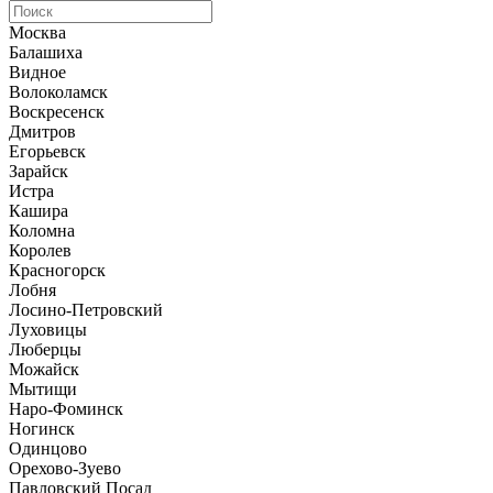
Москва
Балашиха
Видное
Волоколамск
Воскресенск
Дмитров
Егорьевск
Зарайск
Истра
Кашира
Коломна
Королев
Красногорск
Лобня
Лосино-Петровский
Луховицы
Люберцы
Можайск
Мытищи
Наро-Фоминск
Ногинск
Одинцово
Орехово-Зуево
Павловский Посад