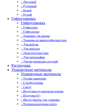
– Листовой
– Рулонный
– Белый
– Бурый
Гофроупаковка
Гофроупаковка
– Гофротара
– Гофролотки
– Упаковка для пиццы
– Упаковка из микрогофрокартона
– Для мебели
– Для пирогов
– Транспортная тара
– Для типографии
– Для медицинских изделий
Распродажа
Упаковочные материалы
Упаковочные материалы
– Уголки защитные
– Стрейч-пленка
– Скотч
– Воздушно-пузырчатая пленка
– Поддоны б/у
– Инструменты для упаковки
– Полипропиленовая лента