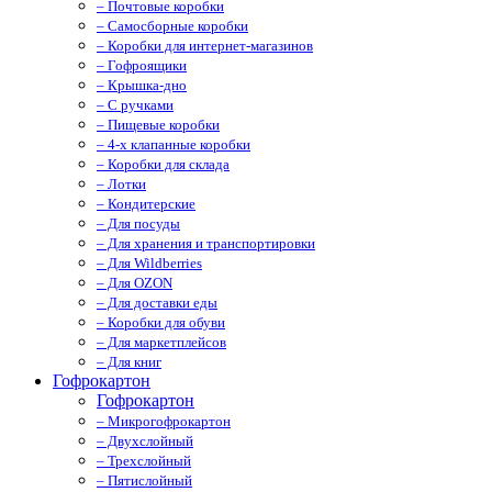
– Почтовые коробки
– Самосборные коробки
– Коробки для интернет-магазинов
– Гофроящики
– Крышка-дно
– С ручками
– Пищевые коробки
– 4-х клапанные коробки
– Коробки для склада
– Лотки
– Кондитерские
– Для посуды
– Для хранения и транспортировки
– Для Wildberries
– Для OZON
– Для доставки еды
– Коробки для обуви
– Для маркетплейсов
– Для книг
Гофрокартон
Гофрокартон
– Микрогофрокартон
– Двухслойный
– Трехслойный
– Пятислойный