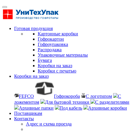
Готовая продукция
Картонные коробки
Гофрокартон
Гофроупаковка
Распродажа
Упаковочные материалы
Бумага
Коробки на заказ
Коробки с печатью
Коробки на заказ
FEFCO
Гофрокороба
С логотипом
С
ложементом
Для бытовой техники
С разделителями
Архивные папки
Под кабель
Архивные коробки
Поставщикам
Контакты
Адрес и схема проезда