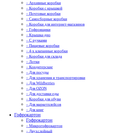
– Архивные коробки
– Коробки с крышкой
– Почтовые коробки
– Самосборные коробки
– Коробки для интернет-магазинов
– Гофроящики
– Крышка-дно
– С ручками
– Пищевые коробки
– 4-х клапанные коробки
– Коробки для склада
– Лотки
– Кондитерские
– Для посуды
– Для хранения и транспортировки
– Для Wildberries
– Для OZON
– Для доставки еды
– Коробки для обуви
– Для маркетплейсов
– Для книг
Гофрокартон
Гофрокартон
– Микрогофрокартон
– Двухслойный