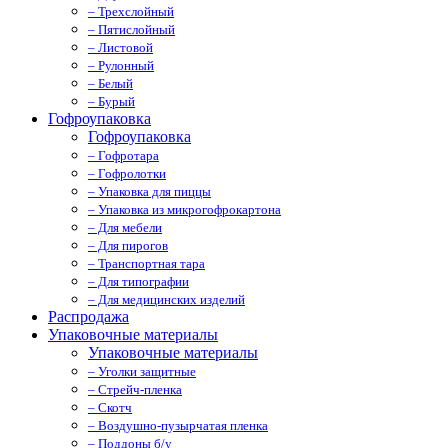
– Трехслойный
– Пятислойный
– Листовой
– Рулонный
– Белый
– Бурый
Гофроупаковка
Гофроупаковка
– Гофротара
– Гофролотки
– Упаковка для пиццы
– Упаковка из микрогофрокартона
– Для мебели
– Для пирогов
– Транспортная тара
– Для типографии
– Для медицинских изделий
Распродажа
Упаковочные материалы
Упаковочные материалы
– Уголки защитные
– Стрейч-пленка
– Скотч
– Воздушно-пузырчатая пленка
– Поддоны б/у