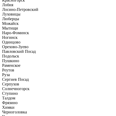
Красногорск
Лобня
Лосино-Петровский
Луховицы
Люберцы
Можайск
Мытищи
Наро-Фоминск
Ногинск
Одинцово
Орехово-Зуево
Павловский Посад
Подольск
Пушкино
Раменское
Реутов
Руза
Сергиев Посад
Серпухов
Солнечногорск
Ступино
Талдом
Фрязино
Химки
Черноголовка