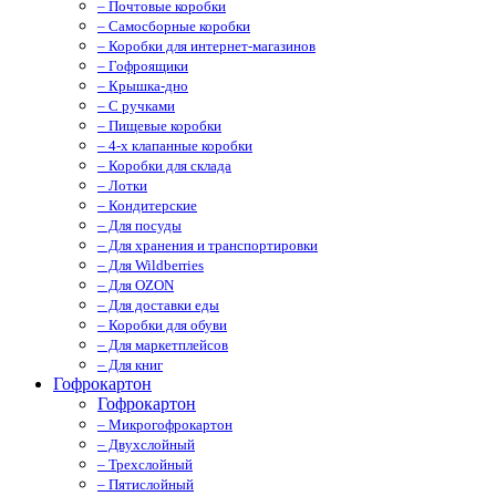
– Почтовые коробки
– Самосборные коробки
– Коробки для интернет-магазинов
– Гофроящики
– Крышка-дно
– С ручками
– Пищевые коробки
– 4-х клапанные коробки
– Коробки для склада
– Лотки
– Кондитерские
– Для посуды
– Для хранения и транспортировки
– Для Wildberries
– Для OZON
– Для доставки еды
– Коробки для обуви
– Для маркетплейсов
– Для книг
Гофрокартон
Гофрокартон
– Микрогофрокартон
– Двухслойный
– Трехслойный
– Пятислойный