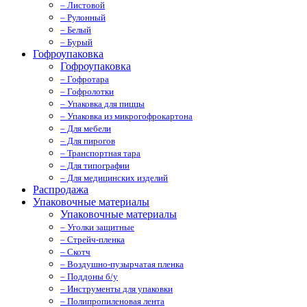
– Листовой
– Рулонный
– Белый
– Бурый
Гофроупаковка
Гофроупаковка
– Гофротара
– Гофролотки
– Упаковка для пиццы
– Упаковка из микрогофрокартона
– Для мебели
– Для пирогов
– Транспортная тара
– Для типографии
– Для медицинских изделий
Распродажа
Упаковочные материалы
Упаковочные материалы
– Уголки защитные
– Стрейч-пленка
– Скотч
– Воздушно-пузырчатая пленка
– Поддоны б/у
– Инструменты для упаковки
– Полипропиленовая лента