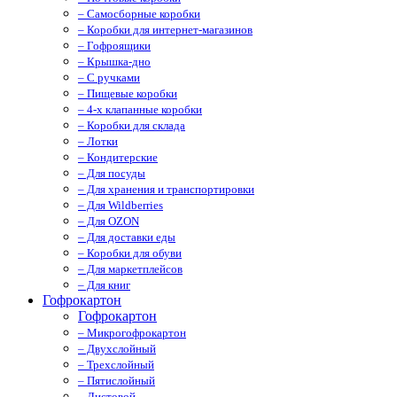
– Самосборные коробки
– Коробки для интернет-магазинов
– Гофроящики
– Крышка-дно
– С ручками
– Пищевые коробки
– 4-х клапанные коробки
– Коробки для склада
– Лотки
– Кондитерские
– Для посуды
– Для хранения и транспортировки
– Для Wildberries
– Для OZON
– Для доставки еды
– Коробки для обуви
– Для маркетплейсов
– Для книг
Гофрокартон
Гофрокартон
– Микрогофрокартон
– Двухслойный
– Трехслойный
– Пятислойный
– Листовой