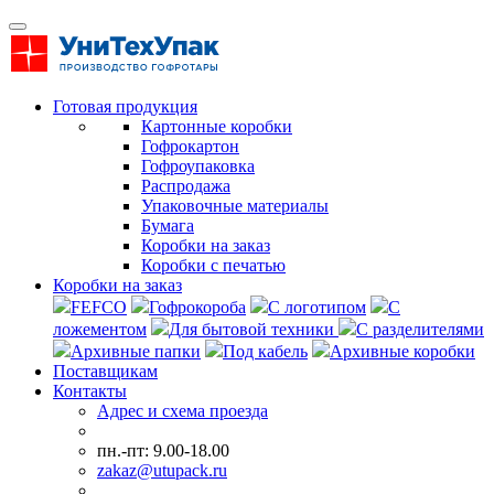
Готовая продукция
Картонные коробки
Гофрокартон
Гофроупаковка
Распродажа
Упаковочные материалы
Бумага
Коробки на заказ
Коробки с печатью
Коробки на заказ
FEFCO
Гофрокороба
С логотипом
С
ложементом
Для бытовой техники
С разделителями
Архивные папки
Под кабель
Архивные коробки
Поставщикам
Контакты
Адрес и схема проезда
пн.-пт: 9.00-18.00
zakaz@utupack.ru