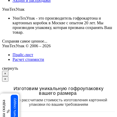
Акции и распродажи
УниТехУпак
УниТехУпак - это производитель гофрокартона и
картонных коробок в Москве с опытом 20 лет. Мы
производим упаковку, которая призвана сохранять Ваш
товар.
Сохраняя самое ценное...
УниТехУпак
© 2006 –
2026
Прайс-лист
Расчет стоимости
свернуть
×
×
Изготовим уникальную гофроупаковку
вашего размера
Точно рассчитаем стоимость изготовления картонной
Получить скидку
Ваша скидка
упаковки по вашим требованиям
%