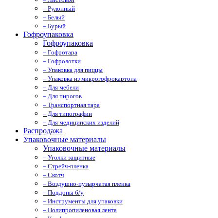
– Рулонный
– Белый
– Бурый
Гофроупаковка
Гофроупаковка
– Гофротара
– Гофролотки
– Упаковка для пиццы
– Упаковка из микрогофрокартона
– Для мебели
– Для пирогов
– Транспортная тара
– Для типографии
– Для медицинских изделий
Распродажа
Упаковочные материалы
Упаковочные материалы
– Уголки защитные
– Стрейч-пленка
– Скотч
– Воздушно-пузырчатая пленка
– Поддоны б/у
– Инструменты для упаковки
– Полипропиленовая лента