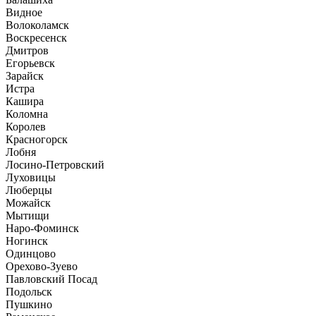
Видное
Волоколамск
Воскресенск
Дмитров
Егорьевск
Зарайск
Истра
Кашира
Коломна
Королев
Красногорск
Лобня
Лосино-Петровский
Луховицы
Люберцы
Можайск
Мытищи
Наро-Фоминск
Ногинск
Одинцово
Орехово-Зуево
Павловский Посад
Подольск
Пушкино