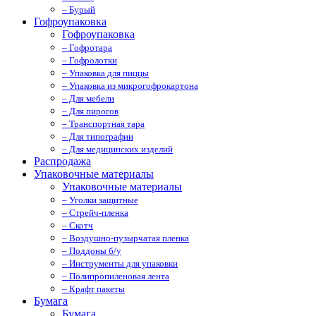
– Бурый
Гофроупаковка
Гофроупаковка
– Гофротара
– Гофролотки
– Упаковка для пиццы
– Упаковка из микрогофрокартона
– Для мебели
– Для пирогов
– Транспортная тара
– Для типографии
– Для медицинских изделий
Распродажа
Упаковочные материалы
Упаковочные материалы
– Уголки защитные
– Стрейч-пленка
– Скотч
– Воздушно-пузырчатая пленка
– Поддоны б/у
– Инструменты для упаковки
– Полипропиленовая лента
– Крафт пакеты
Бумага
Бумага