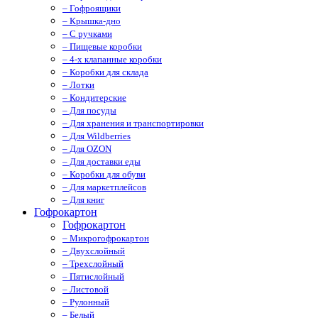
– Гофроящики
– Крышка-дно
– С ручками
– Пищевые коробки
– 4-х клапанные коробки
– Коробки для склада
– Лотки
– Кондитерские
– Для посуды
– Для хранения и транспортировки
– Для Wildberries
– Для OZON
– Для доставки еды
– Коробки для обуви
– Для маркетплейсов
– Для книг
Гофрокартон
Гофрокартон
– Микрогофрокартон
– Двухслойный
– Трехслойный
– Пятислойный
– Листовой
– Рулонный
– Белый