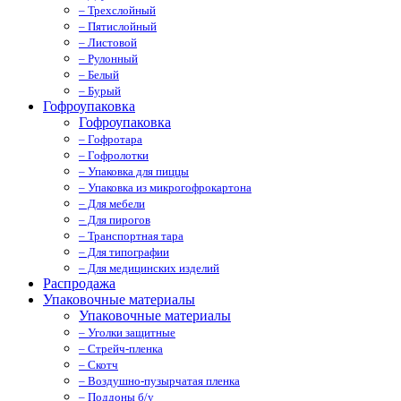
– Трехслойный
– Пятислойный
– Листовой
– Рулонный
– Белый
– Бурый
Гофроупаковка
Гофроупаковка
– Гофротара
– Гофролотки
– Упаковка для пиццы
– Упаковка из микрогофрокартона
– Для мебели
– Для пирогов
– Транспортная тара
– Для типографии
– Для медицинских изделий
Распродажа
Упаковочные материалы
Упаковочные материалы
– Уголки защитные
– Стрейч-пленка
– Скотч
– Воздушно-пузырчатая пленка
– Поддоны б/у