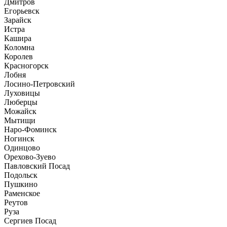
Дмитров
Егорьевск
Зарайск
Истра
Кашира
Коломна
Королев
Красногорск
Лобня
Лосино-Петровский
Луховицы
Люберцы
Можайск
Мытищи
Наро-Фоминск
Ногинск
Одинцово
Орехово-Зуево
Павловский Посад
Подольск
Пушкино
Раменское
Реутов
Руза
Сергиев Посад