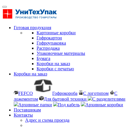
Готовая продукция
Картонные коробки
Гофрокартон
Гофроупаковка
Распродажа
Упаковочные материалы
Бумага
Коробки на заказ
Коробки с печатью
Коробки на заказ
FEFCO
Гофрокороба
С логотипом
С
ложементом
Для бытовой техники
С разделителями
Архивные папки
Под кабель
Архивные коробки
Поставщикам
Контакты
Адрес и схема проезда