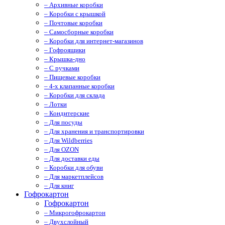
– Архивные коробки
– Коробки с крышкой
– Почтовые коробки
– Самосборные коробки
– Коробки для интернет-магазинов
– Гофроящики
– Крышка-дно
– С ручками
– Пищевые коробки
– 4-х клапанные коробки
– Коробки для склада
– Лотки
– Кондитерские
– Для посуды
– Для хранения и транспортировки
– Для Wildberries
– Для OZON
– Для доставки еды
– Коробки для обуви
– Для маркетплейсов
– Для книг
Гофрокартон
Гофрокартон
– Микрогофрокартон
– Двухслойный