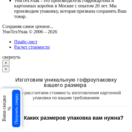
УниТехУпак - это производитель гофрокартона и
картонных коробок в Москве с опытом 20 лет. Мы
производим упаковку, которая призвана сохранять Ваш
товар.
Сохраняя самое ценное...
УниТехУпак
© 2006 –
2026
Прайс-лист
Расчет стоимости
свернуть
×
×
Изготовим уникальную гофроупаковку
вашего размера
Точно рассчитаем стоимость изготовления картонной
Получить скидку
упаковки по вашим требованиям
Ваша скидка
%
Каких размеров упаковка вам нужна?
1
/3