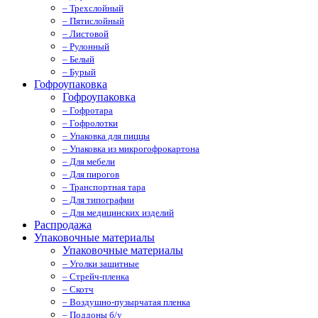
– Трехслойный
– Пятислойный
– Листовой
– Рулонный
– Белый
– Бурый
Гофроупаковка
Гофроупаковка
– Гофротара
– Гофролотки
– Упаковка для пиццы
– Упаковка из микрогофрокартона
– Для мебели
– Для пирогов
– Транспортная тара
– Для типографии
– Для медицинских изделий
Распродажа
Упаковочные материалы
Упаковочные материалы
– Уголки защитные
– Стрейч-пленка
– Скотч
– Воздушно-пузырчатая пленка
– Поддоны б/у