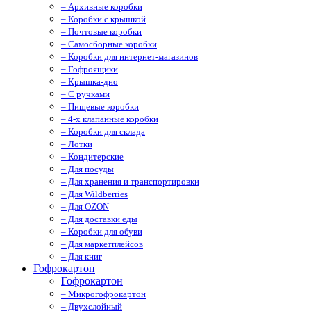
– Архивные коробки
– Коробки с крышкой
– Почтовые коробки
– Самосборные коробки
– Коробки для интернет-магазинов
– Гофроящики
– Крышка-дно
– С ручками
– Пищевые коробки
– 4-х клапанные коробки
– Коробки для склада
– Лотки
– Кондитерские
– Для посуды
– Для хранения и транспортировки
– Для Wildberries
– Для OZON
– Для доставки еды
– Коробки для обуви
– Для маркетплейсов
– Для книг
Гофрокартон
Гофрокартон
– Микрогофрокартон
– Двухслойный