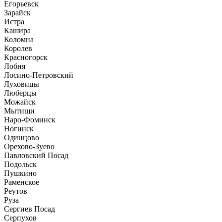
Егорьевск
Зарайск
Истра
Кашира
Коломна
Королев
Красногорск
Лобня
Лосино-Петровский
Луховицы
Люберцы
Можайск
Мытищи
Наро-Фоминск
Ногинск
Одинцово
Орехово-Зуево
Павловский Посад
Подольск
Пушкино
Раменское
Реутов
Руза
Сергиев Посад
Серпухов