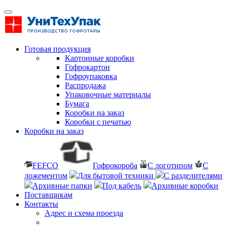
Готовая продукция
Картонные коробки
Гофрокартон
Гофроупаковка
Распродажа
Упаковочные материалы
Бумага
Коробки на заказ
Коробки с печатью
Коробки на заказ
FEFCO
Гофрокороба
С логотипом
С
ложементом
Для бытовой техники
С разделителями
Архивные папки
Под кабель
Архивные коробки
Поставщикам
Контакты
Адрес и схема проезда