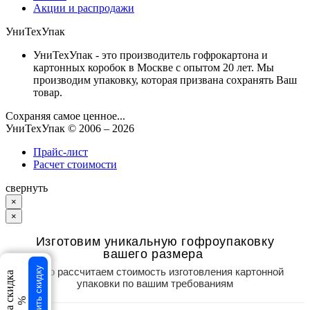
Акции и распродажи
УниТехУпак
УниТехУпак - это производитель гофрокартона и
картонных коробок в Москве с опытом 20 лет. Мы
производим упаковку, которая призвана сохранять Ваш
товар.
Сохраняя самое ценное...
УниТехУпак
© 2006 –
2026
Прайс-лист
Расчет стоимости
свернуть
×
×
Изготовим уникальную гофроупаковку
вашего размера
Точно рассчитаем стоимость изготовления картонной
Получить скидку
Ваша скидка
упаковки по вашим требованиям
%