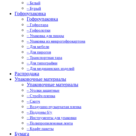
– Белый
– Бурый
Гофроупаковка
Гофроупаковка
– Гофротара
– Гофролотки
– Упаковка для пиццы
– Упаковка из микрогофрокартона
– Для мебели
– Для пирогов
– Транспортная тара
– Для типографии
– Для медицинских изделий
Распродажа
Упаковочные материалы
Упаковочные материалы
– Уголки защитные
– Стрейч-пленка
– Скотч
– Воздушно-пузырчатая пленка
– Поддоны б/у
– Инструменты для упаковки
– Полипропиленовая лента
– Крафт пакеты
Бумага