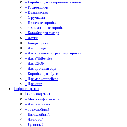
– Коробки для интернет-магазинов
– Гофроящики
– Крышка-дно
– С ручками
– Пищевые коробки
– 4-х клапанные коробки
– Коробки для склада
– Лотки
– Кондитерские
– Для посуды
– Для хранения и транспортировки
– Для Wildberries
– Для OZON
– Для доставки еды
– Коробки для обуви
– Для маркетплейсов
– Для книг
Гофрокартон
Гофрокартон
– Микрогофрокартон
– Двухслойный
– Трехслойный
– Пятислойный
– Листовой
– Рулонный