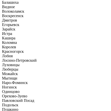
Балашиха
Видное
Волоколамск
Воскресенск
Дмитров
Егорьевск
Зарайск
Истра
Кашира
Коломна
Королев
Красногорск
Лобня
Лосино-Петровский
Луховицы
Люберцы
Можайск
Мытищи
Наро-Фоминск
Ногинск
Одинцово
Орехово-Зуево
Павловский Посад
Подольск
Пушкино