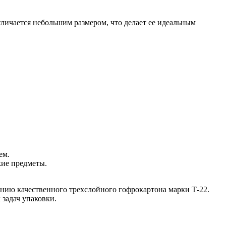
тличается небольшим размером, что делает ее идеальным
ем.
кие предметы.
нию качественного трехслойного гофрокартона марки Т-22.
 задач упаковки.