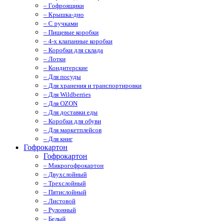
– Гофроящики
– Крышка-дно
– С ручками
– Пищевые коробки
– 4-х клапанные коробки
– Коробки для склада
– Лотки
– Кондитерские
– Для посуды
– Для хранения и транспортировки
– Для Wildberries
– Для OZON
– Для доставки еды
– Коробки для обуви
– Для маркетплейсов
– Для книг
Гофрокартон
Гофрокартон
– Микрогофрокартон
– Двухслойный
– Трехслойный
– Пятислойный
– Листовой
– Рулонный
– Белый