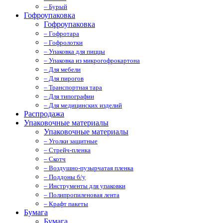
– Бурый
Гофроупаковка
Гофроупаковка
– Гофротара
– Гофролотки
– Упаковка для пиццы
– Упаковка из микрогофрокартона
– Для мебели
– Для пирогов
– Транспортная тара
– Для типографии
– Для медицинских изделий
Распродажа
Упаковочные материалы
Упаковочные материалы
– Уголки защитные
– Стрейч-пленка
– Скотч
– Воздушно-пузырчатая пленка
– Поддоны б/у
– Инструменты для упаковки
– Полипропиленовая лента
– Крафт пакеты
Бумага
Бумага