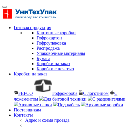
Готовая продукция
Картонные коробки
Гофрокартон
Гофроупаковка
Распродажа
Упаковочные материалы
Бумага
Коробки на заказ
Коробки с печатью
Коробки на заказ
FEFCO
Гофрокороба
С логотипом
С
ложементом
Для бытовой техники
С разделителями
Архивные папки
Под кабель
Архивные коробки
Поставщикам
Контакты
Адрес и схема проезда