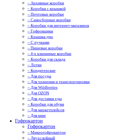
– Архивные коробки
– Коробки с крышкой
– Почтовые коробки
– Самосборные коробки
– Коробки для интернет-магазинов
– Гофроящики
– Крышка-дно
– С ручками
– Пищевые коробки
– 4-х клапанные коробки
– Коробки для склада
– Лотки
– Кондитерские
– Для посуды
– Для хранения и транспортировки
– Для Wildberries
– Для OZON
– Для доставки еды
– Коробки для обуви
– Для маркетплейсов
– Для книг
Гофрокартон
Гофрокартон
– Микрогофрокартон
– Двухслойный