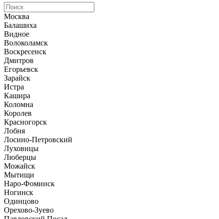
Москва
Балашиха
Видное
Волоколамск
Воскресенск
Дмитров
Егорьевск
Зарайск
Истра
Кашира
Коломна
Королев
Красногорск
Лобня
Лосино-Петровский
Луховицы
Люберцы
Можайск
Мытищи
Наро-Фоминск
Ногинск
Одинцово
Орехово-Зуево
Павловский Посад