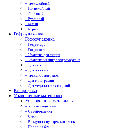
– Трехслойный
– Пятислойный
– Листовой
– Рулонный
– Белый
– Бурый
Гофроупаковка
Гофроупаковка
– Гофротара
– Гофролотки
– Упаковка для пиццы
– Упаковка из микрогофрокартона
– Для мебели
– Для пирогов
– Транспортная тара
– Для типографии
– Для медицинских изделий
Распродажа
Упаковочные материалы
Упаковочные материалы
– Уголки защитные
– Стрейч-пленка
– Скотч
– Воздушно-пузырчатая пленка
– Поддоны б/у