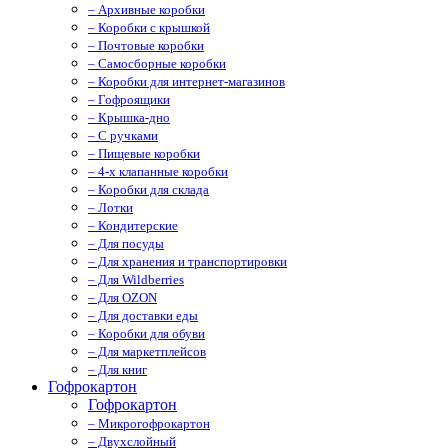
– Архивные коробки
– Коробки с крышкой
– Почтовые коробки
– Самосборные коробки
– Коробки для интернет-магазинов
– Гофроящики
– Крышка-дно
– С ручками
– Пищевые коробки
– 4-х клапанные коробки
– Коробки для склада
– Лотки
– Кондитерские
– Для посуды
– Для хранения и транспортировки
– Для Wildberries
– Для OZON
– Для доставки еды
– Коробки для обуви
– Для маркетплейсов
– Для книг
Гофрокартон
Гофрокартон
– Микрогофрокартон
– Двухслойный