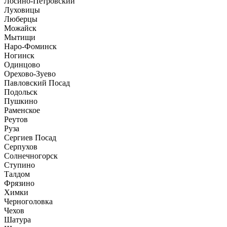
Лосино-Петровский
Луховицы
Люберцы
Можайск
Мытищи
Наро-Фоминск
Ногинск
Одинцово
Орехово-Зуево
Павловский Посад
Подольск
Пушкино
Раменское
Реутов
Руза
Сергиев Посад
Серпухов
Солнечногорск
Ступино
Талдом
Фрязино
Химки
Черноголовка
Чехов
Шатура