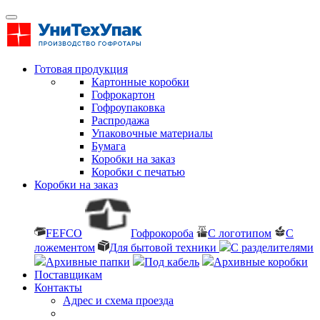
Готовая продукция
Картонные коробки
Гофрокартон
Гофроупаковка
Распродажа
Упаковочные материалы
Бумага
Коробки на заказ
Коробки с печатью
Коробки на заказ
FEFCO
Гофрокороба
С логотипом
С
ложементом
Для бытовой техники
С разделителями
Архивные папки
Под кабель
Архивные коробки
Поставщикам
Контакты
Адрес и схема проезда