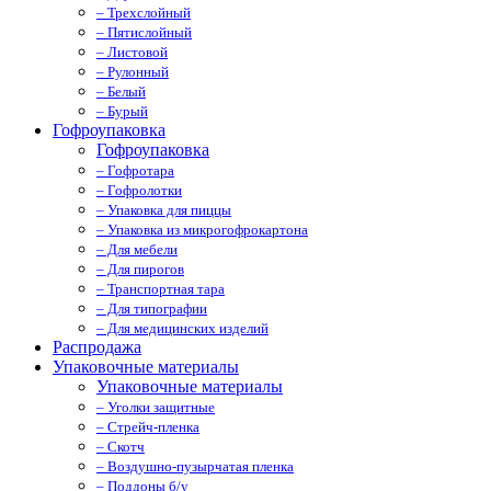
– Трехслойный
– Пятислойный
– Листовой
– Рулонный
– Белый
– Бурый
Гофроупаковка
Гофроупаковка
– Гофротара
– Гофролотки
– Упаковка для пиццы
– Упаковка из микрогофрокартона
– Для мебели
– Для пирогов
– Транспортная тара
– Для типографии
– Для медицинских изделий
Распродажа
Упаковочные материалы
Упаковочные материалы
– Уголки защитные
– Стрейч-пленка
– Скотч
– Воздушно-пузырчатая пленка
– Поддоны б/у