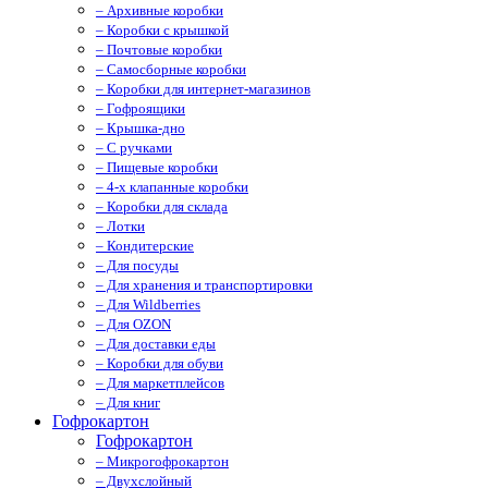
– Архивные коробки
– Коробки с крышкой
– Почтовые коробки
– Самосборные коробки
– Коробки для интернет-магазинов
– Гофроящики
– Крышка-дно
– С ручками
– Пищевые коробки
– 4-х клапанные коробки
– Коробки для склада
– Лотки
– Кондитерские
– Для посуды
– Для хранения и транспортировки
– Для Wildberries
– Для OZON
– Для доставки еды
– Коробки для обуви
– Для маркетплейсов
– Для книг
Гофрокартон
Гофрокартон
– Микрогофрокартон
– Двухслойный