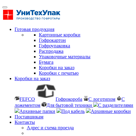
Готовая продукция
Картонные коробки
Гофрокартон
Гофроупаковка
Распродажа
Упаковочные материалы
Бумага
Коробки на заказ
Коробки с печатью
Коробки на заказ
FEFCO
Гофрокороба
С логотипом
С
ложементом
Для бытовой техники
С разделителями
Архивные папки
Под кабель
Архивные коробки
Поставщикам
Контакты
Адрес и схема проезда