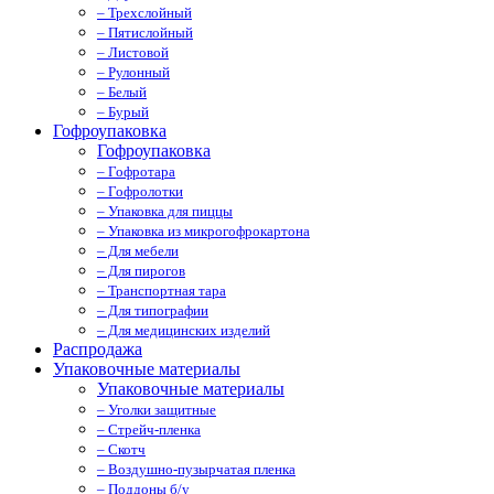
– Трехслойный
– Пятислойный
– Листовой
– Рулонный
– Белый
– Бурый
Гофроупаковка
Гофроупаковка
– Гофротара
– Гофролотки
– Упаковка для пиццы
– Упаковка из микрогофрокартона
– Для мебели
– Для пирогов
– Транспортная тара
– Для типографии
– Для медицинских изделий
Распродажа
Упаковочные материалы
Упаковочные материалы
– Уголки защитные
– Стрейч-пленка
– Скотч
– Воздушно-пузырчатая пленка
– Поддоны б/у