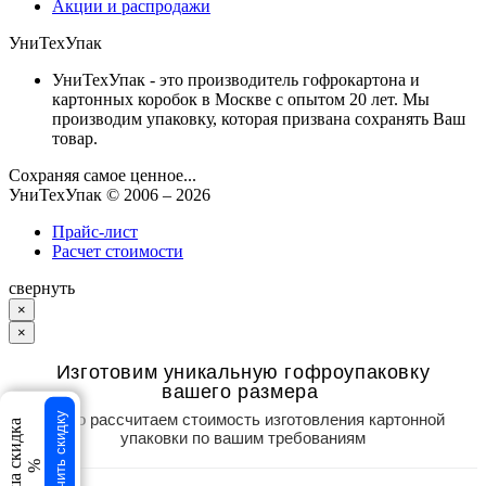
Акции и распродажи
УниТехУпак
УниТехУпак - это производитель гофрокартона и
картонных коробок в Москве с опытом 20 лет. Мы
производим упаковку, которая призвана сохранять Ваш
товар.
Сохраняя самое ценное...
УниТехУпак
© 2006 –
2026
Прайс-лист
Расчет стоимости
свернуть
×
×
Изготовим уникальную гофроупаковку
вашего размера
Точно рассчитаем стоимость изготовления картонной
Получить скидку
Ваша скидка
упаковки по вашим требованиям
%