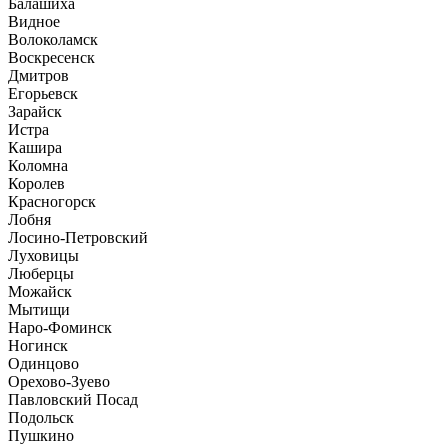
Балашиха
Видное
Волоколамск
Воскресенск
Дмитров
Егорьевск
Зарайск
Истра
Кашира
Коломна
Королев
Красногорск
Лобня
Лосино-Петровский
Луховицы
Люберцы
Можайск
Мытищи
Наро-Фоминск
Ногинск
Одинцово
Орехово-Зуево
Павловский Посад
Подольск
Пушкино