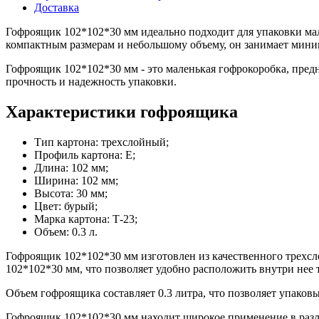
Доставка
Гофроящик 102*102*30 мм идеально подходит для упаковки мале
компактным размерам и небольшому объему, он занимает мини
Гофроящик 102*102*30 мм - это маленькая гофрокоробка, пред
прочность и надежность упаковки.
Характеристики гофроящика
Тип картона: трехслойный;
Профиль картона: Е;
Длина: 102 мм;
Ширина: 102 мм;
Высота: 30 мм;
Цвет: бурый;
Марка картона: Т-23;
Объем: 0.3 л.
Гофроящик 102*102*30 мм изготовлен из качественного трехсл
102*102*30 мм, что позволяет удобно расположить внутри нее 
Объем гофроящика составляет 0.3 литра, что позволяет упаков
Гофроящик 102*102*30 мм находит широкое применение в разли