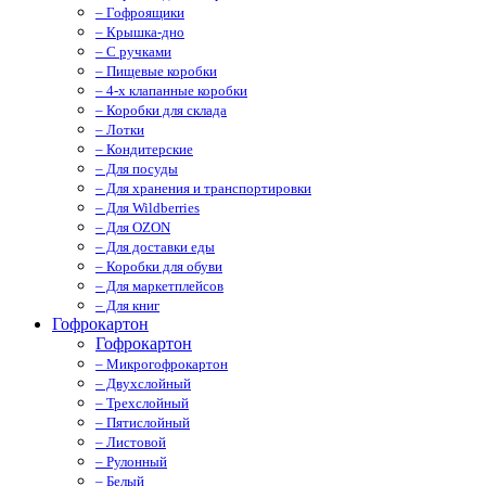
– Гофроящики
– Крышка-дно
– С ручками
– Пищевые коробки
– 4-х клапанные коробки
– Коробки для склада
– Лотки
– Кондитерские
– Для посуды
– Для хранения и транспортировки
– Для Wildberries
– Для OZON
– Для доставки еды
– Коробки для обуви
– Для маркетплейсов
– Для книг
Гофрокартон
Гофрокартон
– Микрогофрокартон
– Двухслойный
– Трехслойный
– Пятислойный
– Листовой
– Рулонный
– Белый