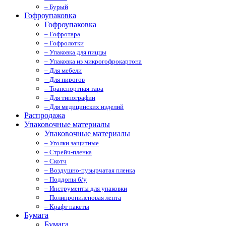
– Бурый
Гофроупаковка
Гофроупаковка
– Гофротара
– Гофролотки
– Упаковка для пиццы
– Упаковка из микрогофрокартона
– Для мебели
– Для пирогов
– Транспортная тара
– Для типографии
– Для медицинских изделий
Распродажа
Упаковочные материалы
Упаковочные материалы
– Уголки защитные
– Стрейч-пленка
– Скотч
– Воздушно-пузырчатая пленка
– Поддоны б/у
– Инструменты для упаковки
– Полипропиленовая лента
– Крафт пакеты
Бумага
Бумага