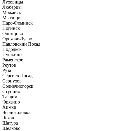
Луховицы
Люберцы
Можайск
Мытищи
Наро-Фоминск
Ногинск
Одинцово
Орехово-Зуево
Павловский Посад
Подольск
Пушкино
Раменское
Реутов
Руза
Сергиев Посад
Серпухов
Солнечногорск
Ступино
Талдом
Фрязино
Химки
Черноголовка
Чехов
Шатура
Щелково