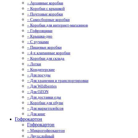
– Архивные коробки
– Коробки с крышкой
– Почтовые коробки
– Самосборные коробки
– Коробки для интернет-магазинов
– Гофроящики
– Крышка-дно
– С ручками
– Пищевые коробки
– 4-х клапанные коробки
– Коробки для склада
– Лотки
– Кондитерские
– Для посуды
– Для хранения и транспортировки
– Для Wildberries
– Для OZON
– Для доставки еды
– Коробки для обуви
– Для маркетплейсов
– Для книг
Гофрокартон
Гофрокартон
– Микрогофрокартон
– Двухслойный