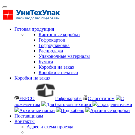
Готовая продукция
Картонные коробки
Гофрокартон
Гофроупаковка
Распродажа
Упаковочные материалы
Бумага
Коробки на заказ
Коробки с печатью
Коробки на заказ
FEFCO
Гофрокороба
С логотипом
С
ложементом
Для бытовой техники
С разделителями
Архивные папки
Под кабель
Архивные коробки
Поставщикам
Контакты
Адрес и схема проезда