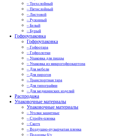
– Трехслойный
– Пятислойный
– Листовой
– Рулонный
– Белый
– Бурый
Гофроупаковка
Гофроупаковка
– Гофротара
– Гофролотки
– Упаковка для пиццы
– Упаковка из микрогофрокартона
– Для мебели
– Для пирогов
– Транспортная тара
– Для типографии
– Для медицинских изделий
Распродажа
Упаковочные материалы
Упаковочные материалы
– Уголки защитные
– Стрейч-пленка
– Скотч
– Воздушно-пузырчатая пленка
– Поддоны б/у