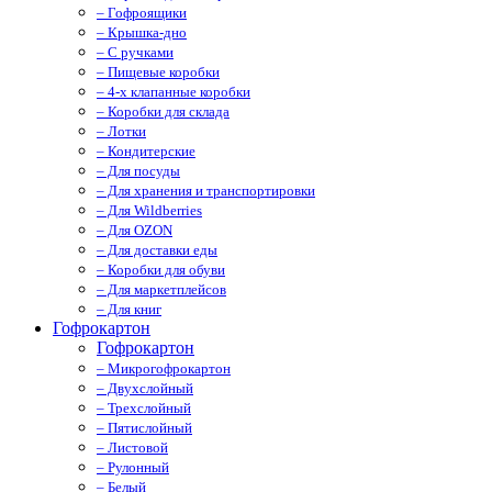
– Гофроящики
– Крышка-дно
– С ручками
– Пищевые коробки
– 4-х клапанные коробки
– Коробки для склада
– Лотки
– Кондитерские
– Для посуды
– Для хранения и транспортировки
– Для Wildberries
– Для OZON
– Для доставки еды
– Коробки для обуви
– Для маркетплейсов
– Для книг
Гофрокартон
Гофрокартон
– Микрогофрокартон
– Двухслойный
– Трехслойный
– Пятислойный
– Листовой
– Рулонный
– Белый