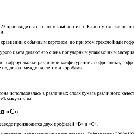
23 производится на нашем комбинате в г. Клин путем склеивани
и.
в сравнении с обычным картоном, но при этом трехслойный гофр
бурого цвета делают его очень популярным упаковочным матери
ия гофроупаковки различной конфигурации: гофроящики, гофроло
ве подложки между паллетом и коробами.
тона использовалась в различных слоях бумага различного качест
5% макулатуры.
я «С»
заводе производится двух профилей «В» и «С».