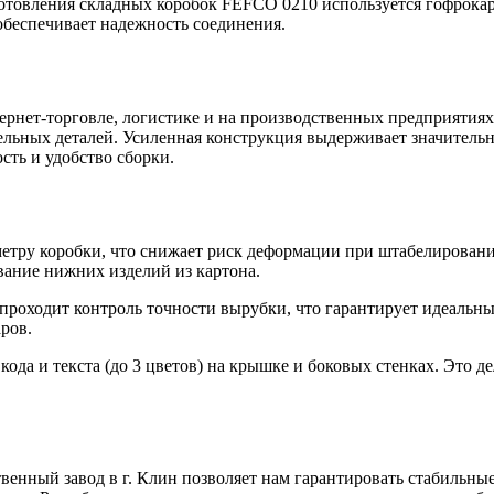
готовления складных коробок FEFCO 0210 используется гофрокар
обеспечивает надежность соединения.
нет-торговле, логистике и на производственных предприятиях. 
ельных деталей. Усиленная конструкция выдерживает значитель
сть и удобство сборки.
ру коробки, что снижает риск деформации при штабелировании 
вание нижних изделий из картона.
проходит контроль точности вырубки, что гарантирует идеальн
ров.
ода и текста (до 3 цветов) на крышке и боковых стенках. Это д
нный завод в г. Клин позволяет нам гарантировать стабильные 