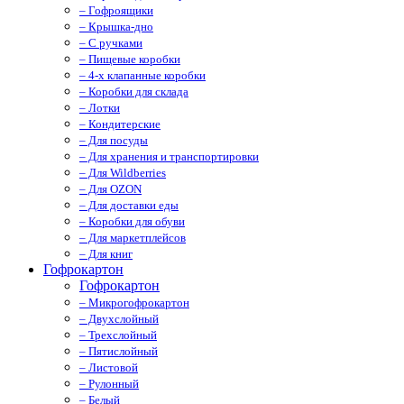
– Гофроящики
– Крышка-дно
– С ручками
– Пищевые коробки
– 4-х клапанные коробки
– Коробки для склада
– Лотки
– Кондитерские
– Для посуды
– Для хранения и транспортировки
– Для Wildberries
– Для OZON
– Для доставки еды
– Коробки для обуви
– Для маркетплейсов
– Для книг
Гофрокартон
Гофрокартон
– Микрогофрокартон
– Двухслойный
– Трехслойный
– Пятислойный
– Листовой
– Рулонный
– Белый