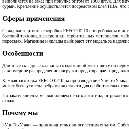
выполняется на заказ при покупке оптом от 1000 штук. Для из
бурый. Крепление осуществляется посредством клея ПВА, что 
Сферы применения
Складные картонные коробки FEFCO 0210 востребованы в интер
бытовой техники, электроники, строительных материалов, меб
переездах. Магазины и склады выбирают эту модель за надежно
Особенности
Длинные складные клапаны создают двойную защиту по перимет
равномерное распределение нагрузки предотвращает продавли
Каждая заготовка FEFCO 0210 на производстве «УниТехУпак» 
может быть усилена ребрами жесткости для особо тяжелых това
По заказу клиента мы выполняем печать логотипа, штрихового к
складе.
Почему мы
«УниТехУпак» — производитель с многолетним опытом. Собстве