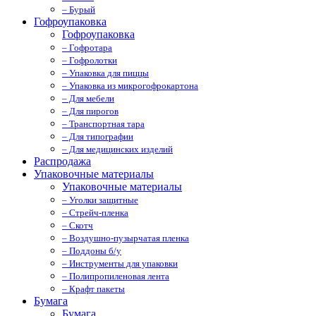
– Бурый
Гофроупаковка
Гофроупаковка
– Гофротара
– Гофролотки
– Упаковка для пиццы
– Упаковка из микрогофрокартона
– Для мебели
– Для пирогов
– Транспортная тара
– Для типографии
– Для медицинских изделий
Распродажа
Упаковочные материалы
Упаковочные материалы
– Уголки защитные
– Стрейч-пленка
– Скотч
– Воздушно-пузырчатая пленка
– Поддоны б/у
– Инструменты для упаковки
– Полипропиленовая лента
– Крафт пакеты
Бумага
Бумага