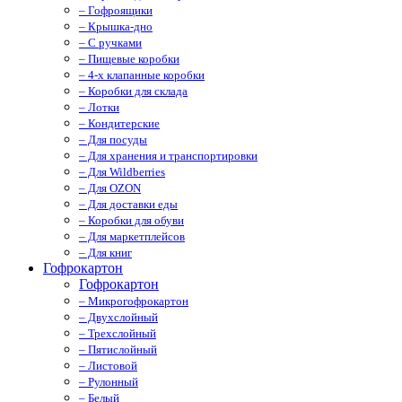
– Гофроящики
– Крышка-дно
– С ручками
– Пищевые коробки
– 4-х клапанные коробки
– Коробки для склада
– Лотки
– Кондитерские
– Для посуды
– Для хранения и транспортировки
– Для Wildberries
– Для OZON
– Для доставки еды
– Коробки для обуви
– Для маркетплейсов
– Для книг
Гофрокартон
Гофрокартон
– Микрогофрокартон
– Двухслойный
– Трехслойный
– Пятислойный
– Листовой
– Рулонный
– Белый