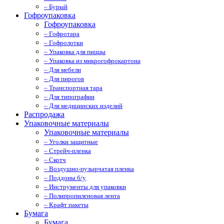
– Бурый
Гофроупаковка
Гофроупаковка
– Гофротара
– Гофролотки
– Упаковка для пиццы
– Упаковка из микрогофрокартона
– Для мебели
– Для пирогов
– Транспортная тара
– Для типографии
– Для медицинских изделий
Распродажа
Упаковочные материалы
Упаковочные материалы
– Уголки защитные
– Стрейч-пленка
– Скотч
– Воздушно-пузырчатая пленка
– Поддоны б/у
– Инструменты для упаковки
– Полипропиленовая лента
– Крафт пакеты
Бумага
Бумага