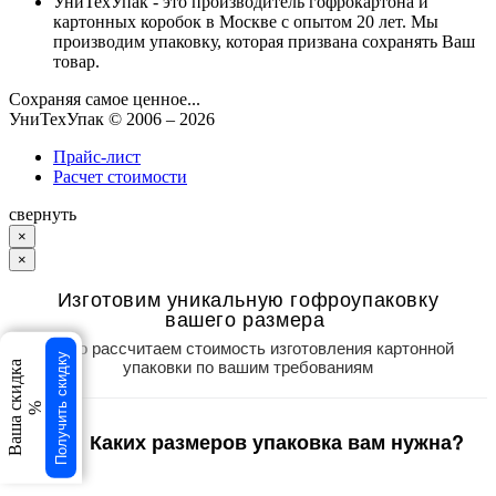
УниТехУпак - это производитель гофрокартона и
картонных коробок в Москве с опытом 20 лет. Мы
производим упаковку, которая призвана сохранять Ваш
товар.
Сохраняя самое ценное...
УниТехУпак
© 2006 –
2026
Прайс-лист
Расчет стоимости
свернуть
×
×
Изготовим уникальную гофроупаковку
вашего размера
Точно рассчитаем стоимость изготовления картонной
Получить скидку
упаковки по вашим требованиям
Ваша скидка
%
Каких размеров упаковка вам нужна?
1
/3