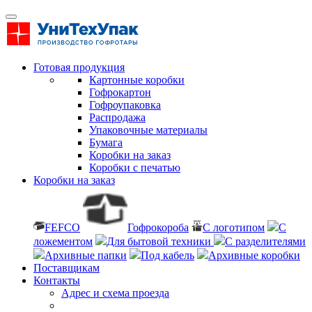
Готовая продукция
Картонные коробки
Гофрокартон
Гофроупаковка
Распродажа
Упаковочные материалы
Бумага
Коробки на заказ
Коробки с печатью
Коробки на заказ
FEFCO
Гофрокороба
С логотипом
С
ложементом
Для бытовой техники
С разделителями
Архивные папки
Под кабель
Архивные коробки
Поставщикам
Контакты
Адрес и схема проезда