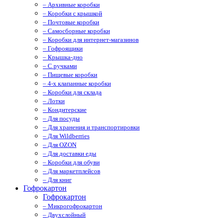
– Архивные коробки
– Коробки с крышкой
– Почтовые коробки
– Самосборные коробки
– Коробки для интернет-магазинов
– Гофроящики
– Крышка-дно
– С ручками
– Пищевые коробки
– 4-х клапанные коробки
– Коробки для склада
– Лотки
– Кондитерские
– Для посуды
– Для хранения и транспортировки
– Для Wildberries
– Для OZON
– Для доставки еды
– Коробки для обуви
– Для маркетплейсов
– Для книг
Гофрокартон
Гофрокартон
– Микрогофрокартон
– Двухслойный