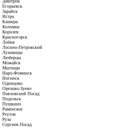
Дмитров
Егорьевск
Зарайск
Истра
Кашира
Коломна
Королев
Красногорск
Лобня
Лосино-Петровский
Луховицы
Люберцы
Можайск
Мытищи
Наро-Фоминск
Ногинск
Одинцово
Орехово-Зуево
Павловский Посад
Подольск
Пушкино
Раменское
Реутов
Руза
Сергиев Посад