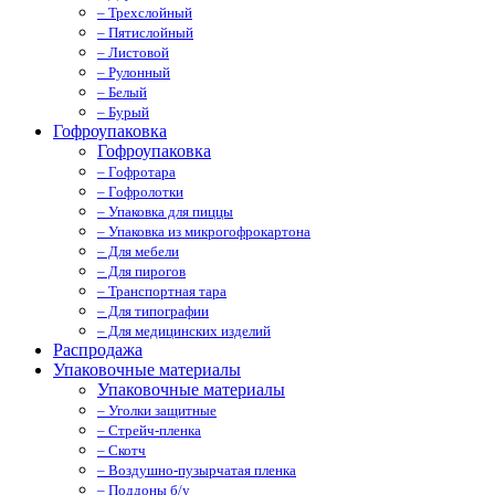
– Трехслойный
– Пятислойный
– Листовой
– Рулонный
– Белый
– Бурый
Гофроупаковка
Гофроупаковка
– Гофротара
– Гофролотки
– Упаковка для пиццы
– Упаковка из микрогофрокартона
– Для мебели
– Для пирогов
– Транспортная тара
– Для типографии
– Для медицинских изделий
Распродажа
Упаковочные материалы
Упаковочные материалы
– Уголки защитные
– Стрейч-пленка
– Скотч
– Воздушно-пузырчатая пленка
– Поддоны б/у