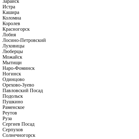
Зарайск
Истра
Кашира
Коломна
Королев
Красногорск
Лобня
Лосино-Петровский
Луховицы
Люберцы
Можайск
Мытищи
Наро-Фоминск
Ногинск
Одинцово
Орехово-Зуево
Павловский Посад
Подольск
Пушкино
Раменское
Реутов
Руза
Сергиев Посад
Серпухов
Солнечногорск