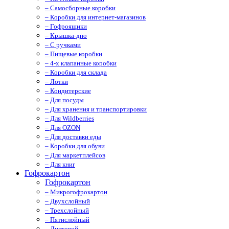
– Самосборные коробки
– Коробки для интернет-магазинов
– Гофроящики
– Крышка-дно
– С ручками
– Пищевые коробки
– 4-х клапанные коробки
– Коробки для склада
– Лотки
– Кондитерские
– Для посуды
– Для хранения и транспортировки
– Для Wildberries
– Для OZON
– Для доставки еды
– Коробки для обуви
– Для маркетплейсов
– Для книг
Гофрокартон
Гофрокартон
– Микрогофрокартон
– Двухслойный
– Трехслойный
– Пятислойный
– Листовой