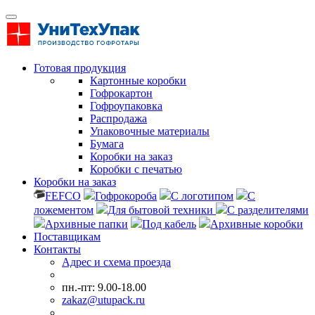
Готовая продукция
Картонные коробки
Гофрокартон
Гофроупаковка
Распродажа
Упаковочные материалы
Бумага
Коробки на заказ
Коробки с печатью
Коробки на заказ
FEFCO
Гофрокороба
С логотипом
С
ложементом
Для бытовой техники
С разделителями
Архивные папки
Под кабель
Архивные коробки
Поставщикам
Контакты
Адрес и схема проезда
пн.-пт: 9.00-18.00
zakaz@utupack.ru