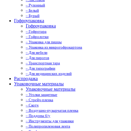
– Рулонный
– Белый
– Бурый
Гофроупаковка
Гофроупаковка
– Гофротара
– Гофролотки
– Упаковка для пиццы
– Упаковка из микрогофрокартона
– Для мебели
– Для пирогов
– Транспортная тара
– Для типографии
– Для медицинских изделий
Распродажа
Упаковочные материалы
Упаковочные материалы
– Уголки защитные
– Стрейч-пленка
– Скотч
– Воздушно-пузырчатая пленка
– Поддоны б/у
– Инструменты для упаковки
– Полипропиленовая лента