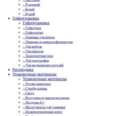
– Рулонный
– Белый
– Бурый
Гофроупаковка
Гофроупаковка
– Гофротара
– Гофролотки
– Упаковка для пиццы
– Упаковка из микрогофрокартона
– Для мебели
– Для пирогов
– Транспортная тара
– Для типографии
– Для медицинских изделий
Распродажа
Упаковочные материалы
Упаковочные материалы
– Уголки защитные
– Стрейч-пленка
– Скотч
– Воздушно-пузырчатая пленка
– Поддоны б/у
– Инструменты для упаковки
– Полипропиленовая лента