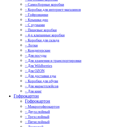
– Самосборные коробки
– Коробки для интернет-магазинов
– Гофроящики
– Крышка-дно
– С ручками
– Пищевые коробки
– 4-х клапанные коробки
– Коробки для склада
– Лотки
– Кондитерские
– Для посуды
– Для хранения и транспортировки
– Для Wildberries
– Для OZON
– Для доставки еды
– Коробки для обуви
– Для маркетплейсов
– Для книг
Гофрокартон
Гофрокартон
– Микрогофрокартон
– Двухслойный
– Трехслойный
– Пятислойный
– Листовой