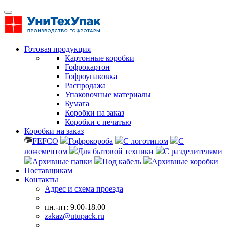
Готовая продукция
Картонные коробки
Гофрокартон
Гофроупаковка
Распродажа
Упаковочные материалы
Бумага
Коробки на заказ
Коробки с печатью
Коробки на заказ
FEFCO
Гофрокороба
С логотипом
С
ложементом
Для бытовой техники
С разделителями
Архивные папки
Под кабель
Архивные коробки
Поставщикам
Контакты
Адрес и схема проезда
пн.-пт: 9.00-18.00
zakaz@utupack.ru