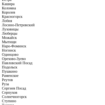
Кашира
Коломна
Королев
Красногорск
Лобня
Лосино-Петровский
Луховицы
Люберцы
Можайск
Мытищи
Наро-Фоминск
Ногинск
Одинцово
Орехово-Зуево
Павловский Посад
Подольск
Пушкино
Раменское
Реутов
Руза
Сергиев Посад
Серпухов
Солнечногорск
Ступино