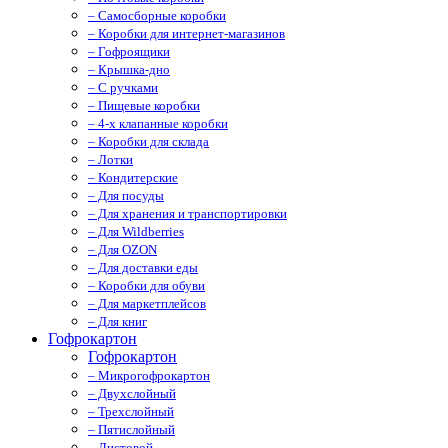
– Самосборные коробки
– Коробки для интернет-магазинов
– Гофроящики
– Крышка-дно
– С ручками
– Пищевые коробки
– 4-х клапанные коробки
– Коробки для склада
– Лотки
– Кондитерские
– Для посуды
– Для хранения и транспортировки
– Для Wildberries
– Для OZON
– Для доставки еды
– Коробки для обуви
– Для маркетплейсов
– Для книг
Гофрокартон
Гофрокартон
– Микрогофрокартон
– Двухслойный
– Трехслойный
– Пятислойный
– Листовой