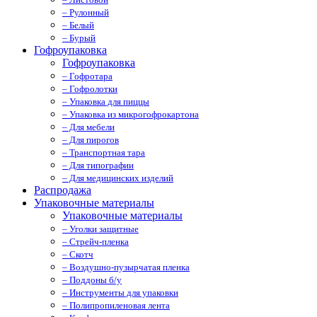
– Рулонный
– Белый
– Бурый
Гофроупаковка
Гофроупаковка
– Гофротара
– Гофролотки
– Упаковка для пиццы
– Упаковка из микрогофрокартона
– Для мебели
– Для пирогов
– Транспортная тара
– Для типографии
– Для медицинских изделий
Распродажа
Упаковочные материалы
Упаковочные материалы
– Уголки защитные
– Стрейч-пленка
– Скотч
– Воздушно-пузырчатая пленка
– Поддоны б/у
– Инструменты для упаковки
– Полипропиленовая лента