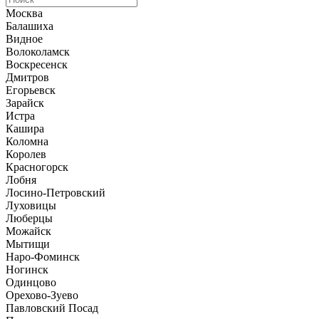
Москва
Балашиха
Видное
Волоколамск
Воскресенск
Дмитров
Егорьевск
Зарайск
Истра
Кашира
Коломна
Королев
Красногорск
Лобня
Лосино-Петровский
Луховицы
Люберцы
Можайск
Мытищи
Наро-Фоминск
Ногинск
Одинцово
Орехово-Зуево
Павловский Посад