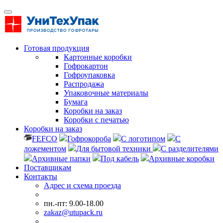
Готовая продукция
Картонные коробки
Гофрокартон
Гофроупаковка
Распродажа
Упаковочные материалы
Бумага
Коробки на заказ
Коробки с печатью
Коробки на заказ
FEFCO
Гофрокороба
С логотипом
С
ложементом
Для бытовой техники
С разделителями
Архивные папки
Под кабель
Архивные коробки
Поставщикам
Контакты
Адрес и схема проезда
пн.-пт: 9.00-18.00
zakaz@utupack.ru