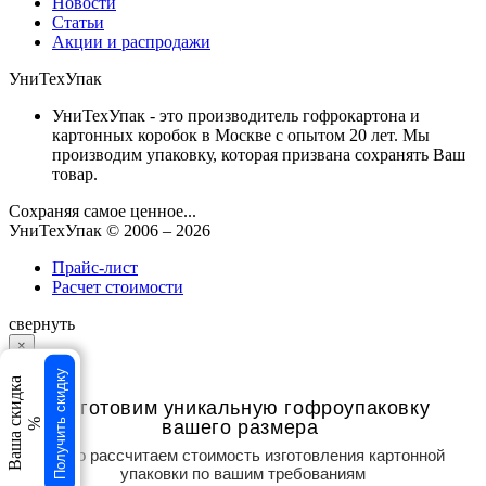
Новости
Статьи
Акции и распродажи
УниТехУпак
УниТехУпак - это производитель гофрокартона и
картонных коробок в Москве с опытом 20 лет. Мы
производим упаковку, которая призвана сохранять Ваш
товар.
Сохраняя самое ценное...
УниТехУпак
© 2006 –
2026
Прайс-лист
Расчет стоимости
свернуть
×
×
Получить скидку
Ваша скидка
Изготовим уникальную гофроупаковку
вашего размера
%
Точно рассчитаем стоимость изготовления картонной
упаковки по вашим требованиям