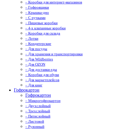
– Коробки для интернет-магазинов
– Гофроящики
– Крышка-дно
– С ручками
– Пищевые коробки
– 4-х клапанные коробки
– Коробки для склада
– Лотки
– Кондитерские
– Для посуды
– Для хранения и транспортировки
– Для Wildberries
– Для OZON
– Для доставки еды
– Коробки для обуви
– Для маркетплейсов
– Для книг
Гофрокартон
Гофрокартон
– Микрогофрокартон
– Двухслойный
– Трехслойный
– Пятислойный
– Листовой
– Рулонный