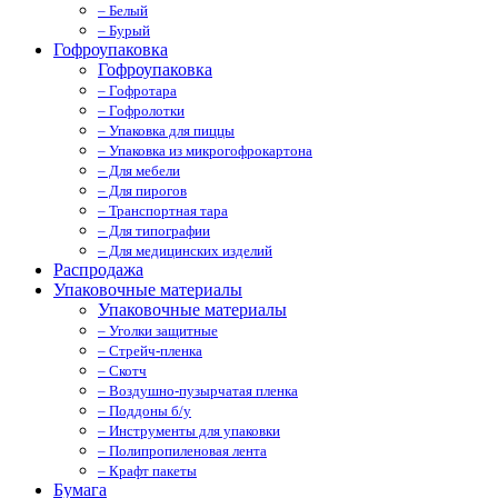
– Белый
– Бурый
Гофроупаковка
Гофроупаковка
– Гофротара
– Гофролотки
– Упаковка для пиццы
– Упаковка из микрогофрокартона
– Для мебели
– Для пирогов
– Транспортная тара
– Для типографии
– Для медицинских изделий
Распродажа
Упаковочные материалы
Упаковочные материалы
– Уголки защитные
– Стрейч-пленка
– Скотч
– Воздушно-пузырчатая пленка
– Поддоны б/у
– Инструменты для упаковки
– Полипропиленовая лента
– Крафт пакеты
Бумага