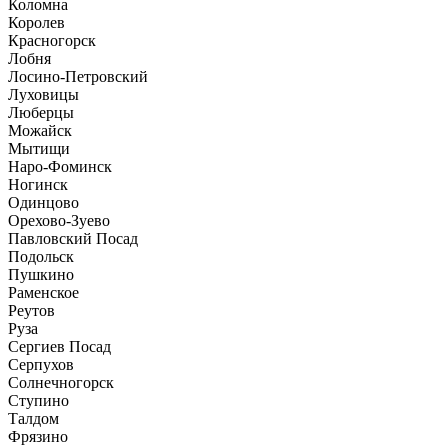
Коломна
Королев
Красногорск
Лобня
Лосино-Петровский
Луховицы
Люберцы
Можайск
Мытищи
Наро-Фоминск
Ногинск
Одинцово
Орехово-Зуево
Павловский Посад
Подольск
Пушкино
Раменское
Реутов
Руза
Сергиев Посад
Серпухов
Солнечногорск
Ступино
Талдом
Фрязино