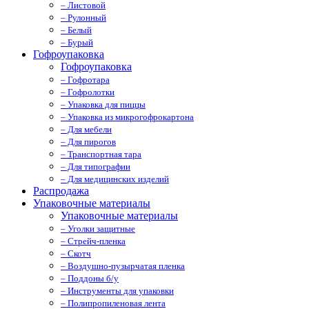
– Листовой
– Рулонный
– Белый
– Бурый
Гофроупаковка
Гофроупаковка
– Гофротара
– Гофролотки
– Упаковка для пиццы
– Упаковка из микрогофрокартона
– Для мебели
– Для пирогов
– Транспортная тара
– Для типографии
– Для медицинских изделий
Распродажа
Упаковочные материалы
Упаковочные материалы
– Уголки защитные
– Стрейч-пленка
– Скотч
– Воздушно-пузырчатая пленка
– Поддоны б/у
– Инструменты для упаковки
– Полипропиленовая лента