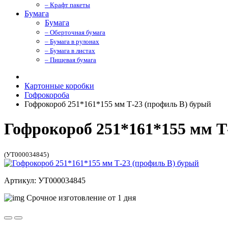
– Крафт пакеты
Бумага
Бумага
– Оберточная бумага
– Бумага в рулонах
– Бумага в листах
– Пищевая бумага
Картонные коробки
Гофрокороба
Гофрокороб 251*161*155 мм Т-23 (профиль B) бурый
Гофрокороб 251*161*155 мм Т
(УТ000034845)
Артикул: УТ000034845
Срочное изготовление от 1 дня