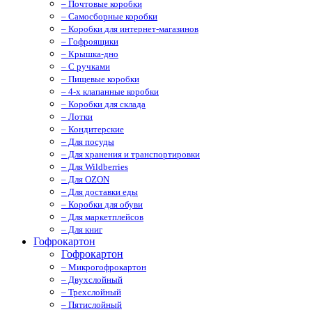
– Почтовые коробки
– Самосборные коробки
– Коробки для интернет-магазинов
– Гофроящики
– Крышка-дно
– С ручками
– Пищевые коробки
– 4-х клапанные коробки
– Коробки для склада
– Лотки
– Кондитерские
– Для посуды
– Для хранения и транспортировки
– Для Wildberries
– Для OZON
– Для доставки еды
– Коробки для обуви
– Для маркетплейсов
– Для книг
Гофрокартон
Гофрокартон
– Микрогофрокартон
– Двухслойный
– Трехслойный
– Пятислойный