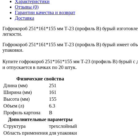
Характеристики
Отзывы (0)
Гарантии качества и возврат
Доставка
Гофрокороб 251*161*155 мм Т-23 (профиль B) бурый изготовле
легкости.
Гофрокороб 251*161*155 мм Т-23 (профиль B) бурый имеет объе
упаковки.
Купите гофрокороб 251*161*155 мм Т-23 (профиль B) бурый с д
и отпускается в пачках по 20 штук.
Физические свойства
Длина (мм)
251
Ширина (мм)
161
Высота (мм)
155
Объем (л)
6.3
Профиль картона
В
Дополнительные параметры
Структура
трехслойный
Область применения
для упаковки