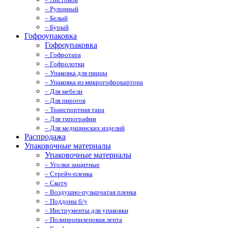
– Рулонный
– Белый
– Бурый
Гофроупаковка
Гофроупаковка
– Гофротара
– Гофролотки
– Упаковка для пиццы
– Упаковка из микрогофрокартона
– Для мебели
– Для пирогов
– Транспортная тара
– Для типографии
– Для медицинских изделий
Распродажа
Упаковочные материалы
Упаковочные материалы
– Уголки защитные
– Стрейч-пленка
– Скотч
– Воздушно-пузырчатая пленка
– Поддоны б/у
– Инструменты для упаковки
– Полипропиленовая лента