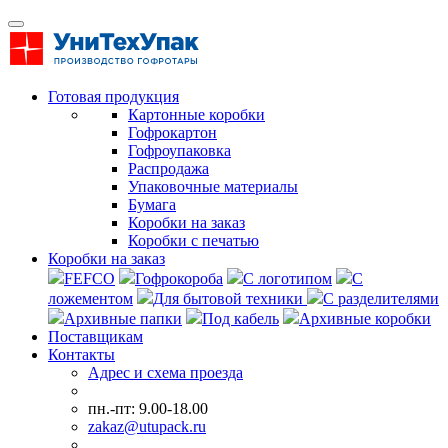
Готовая продукция
Картонные коробки
Гофрокартон
Гофроупаковка
Распродажа
Упаковочные материалы
Бумага
Коробки на заказ
Коробки с печатью
Коробки на заказ
FEFCO
Гофрокороба
С логотипом
С
ложементом
Для бытовой техники
С разделителями
Архивные папки
Под кабель
Архивные коробки
Поставщикам
Контакты
Адрес и схема проезда
пн.-пт: 9.00-18.00
zakaz@utupack.ru