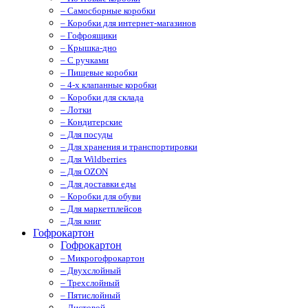
– Самосборные коробки
– Коробки для интернет-магазинов
– Гофроящики
– Крышка-дно
– С ручками
– Пищевые коробки
– 4-х клапанные коробки
– Коробки для склада
– Лотки
– Кондитерские
– Для посуды
– Для хранения и транспортировки
– Для Wildberries
– Для OZON
– Для доставки еды
– Коробки для обуви
– Для маркетплейсов
– Для книг
Гофрокартон
Гофрокартон
– Микрогофрокартон
– Двухслойный
– Трехслойный
– Пятислойный
– Листовой