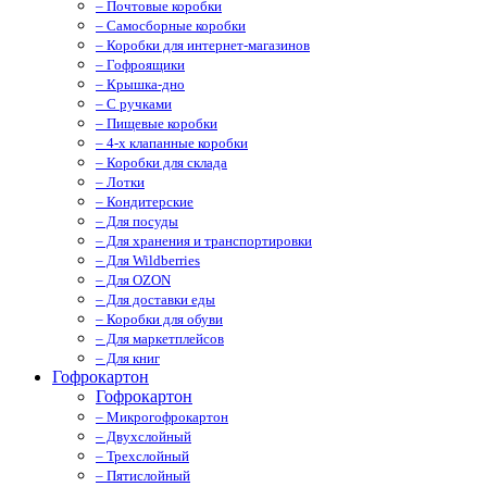
– Почтовые коробки
– Самосборные коробки
– Коробки для интернет-магазинов
– Гофроящики
– Крышка-дно
– С ручками
– Пищевые коробки
– 4-х клапанные коробки
– Коробки для склада
– Лотки
– Кондитерские
– Для посуды
– Для хранения и транспортировки
– Для Wildberries
– Для OZON
– Для доставки еды
– Коробки для обуви
– Для маркетплейсов
– Для книг
Гофрокартон
Гофрокартон
– Микрогофрокартон
– Двухслойный
– Трехслойный
– Пятислойный