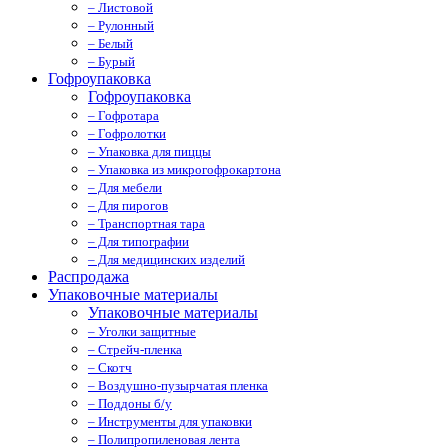
– Листовой
– Рулонный
– Белый
– Бурый
Гофроупаковка
Гофроупаковка
– Гофротара
– Гофролотки
– Упаковка для пиццы
– Упаковка из микрогофрокартона
– Для мебели
– Для пирогов
– Транспортная тара
– Для типографии
– Для медицинских изделий
Распродажа
Упаковочные материалы
Упаковочные материалы
– Уголки защитные
– Стрейч-пленка
– Скотч
– Воздушно-пузырчатая пленка
– Поддоны б/у
– Инструменты для упаковки
– Полипропиленовая лента