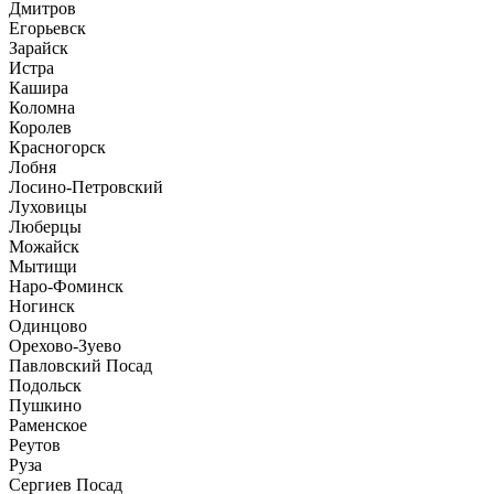
Дмитров
Егорьевск
Зарайск
Истра
Кашира
Коломна
Королев
Красногорск
Лобня
Лосино-Петровский
Луховицы
Люберцы
Можайск
Мытищи
Наро-Фоминск
Ногинск
Одинцово
Орехово-Зуево
Павловский Посад
Подольск
Пушкино
Раменское
Реутов
Руза
Сергиев Посад