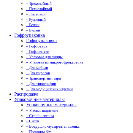
– Трехслойный
– Пятислойный
– Листовой
– Рулонный
– Белый
– Бурый
Гофроупаковка
Гофроупаковка
– Гофротара
– Гофролотки
– Упаковка для пиццы
– Упаковка из микрогофрокартона
– Для мебели
– Для пирогов
– Транспортная тара
– Для типографии
– Для медицинских изделий
Распродажа
Упаковочные материалы
Упаковочные материалы
– Уголки защитные
– Стрейч-пленка
– Скотч
– Воздушно-пузырчатая пленка
– Поддоны б/у