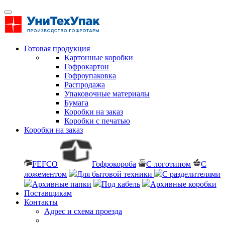
Готовая продукция
Картонные коробки
Гофрокартон
Гофроупаковка
Распродажа
Упаковочные материалы
Бумага
Коробки на заказ
Коробки с печатью
Коробки на заказ
FEFCO
Гофрокороба
С логотипом
С
ложементом
Для бытовой техники
С разделителями
Архивные папки
Под кабель
Архивные коробки
Поставщикам
Контакты
Адрес и схема проезда