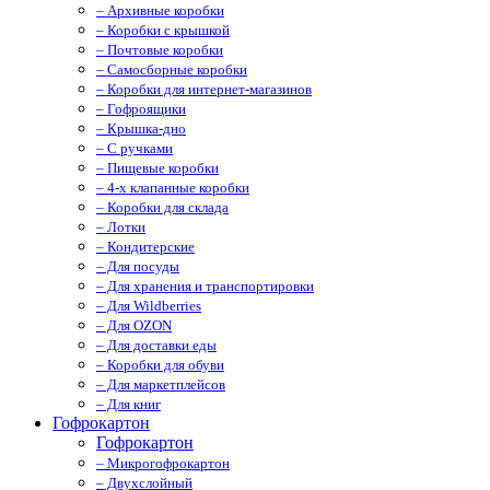
– Архивные коробки
– Коробки с крышкой
– Почтовые коробки
– Самосборные коробки
– Коробки для интернет-магазинов
– Гофроящики
– Крышка-дно
– С ручками
– Пищевые коробки
– 4-х клапанные коробки
– Коробки для склада
– Лотки
– Кондитерские
– Для посуды
– Для хранения и транспортировки
– Для Wildberries
– Для OZON
– Для доставки еды
– Коробки для обуви
– Для маркетплейсов
– Для книг
Гофрокартон
Гофрокартон
– Микрогофрокартон
– Двухслойный