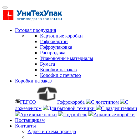
Готовая продукция
Картонные коробки
Гофрокартон
Гофроупаковка
Распродажа
Упаковочные материалы
Бумага
Коробки на заказ
Коробки с печатью
Коробки на заказ
FEFCO
Гофрокороба
С логотипом
С
ложементом
Для бытовой техники
С разделителями
Архивные папки
Под кабель
Архивные коробки
Поставщикам
Контакты
Адрес и схема проезда