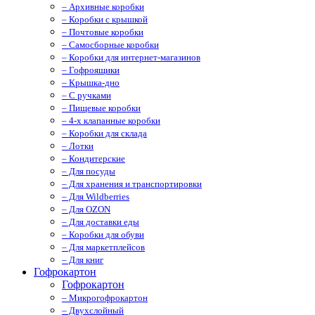
– Архивные коробки
– Коробки с крышкой
– Почтовые коробки
– Самосборные коробки
– Коробки для интернет-магазинов
– Гофроящики
– Крышка-дно
– С ручками
– Пищевые коробки
– 4-х клапанные коробки
– Коробки для склада
– Лотки
– Кондитерские
– Для посуды
– Для хранения и транспортировки
– Для Wildberries
– Для OZON
– Для доставки еды
– Коробки для обуви
– Для маркетплейсов
– Для книг
Гофрокартон
Гофрокартон
– Микрогофрокартон
– Двухслойный