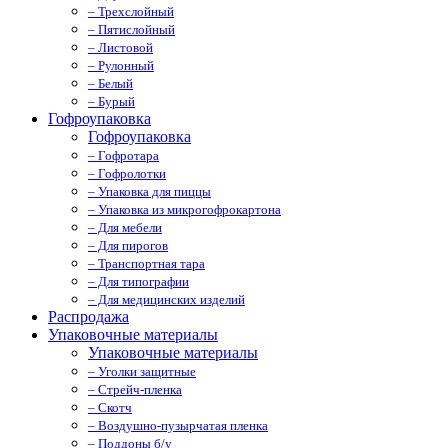
– Трехслойный
– Пятислойный
– Листовой
– Рулонный
– Белый
– Бурый
Гофроупаковка
Гофроупаковка
– Гофротара
– Гофролотки
– Упаковка для пиццы
– Упаковка из микрогофрокартона
– Для мебели
– Для пирогов
– Транспортная тара
– Для типографии
– Для медицинских изделий
Распродажа
Упаковочные материалы
Упаковочные материалы
– Уголки защитные
– Стрейч-пленка
– Скотч
– Воздушно-пузырчатая пленка
– Поддоны б/у