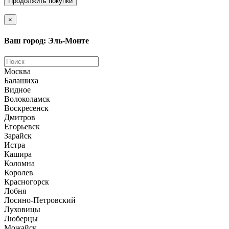
Продолжить покупки
×
Ваш город: Эль-Монте
Москва
Балашиха
Видное
Волоколамск
Воскресенск
Дмитров
Егорьевск
Зарайск
Истра
Кашира
Коломна
Королев
Красногорск
Лобня
Лосино-Петровский
Луховицы
Люберцы
Можайск