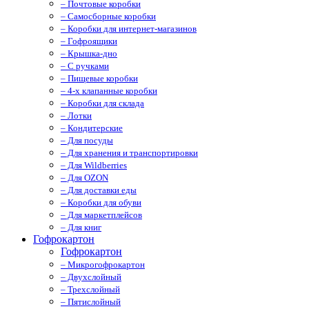
– Почтовые коробки
– Самосборные коробки
– Коробки для интернет-магазинов
– Гофроящики
– Крышка-дно
– С ручками
– Пищевые коробки
– 4-х клапанные коробки
– Коробки для склада
– Лотки
– Кондитерские
– Для посуды
– Для хранения и транспортировки
– Для Wildberries
– Для OZON
– Для доставки еды
– Коробки для обуви
– Для маркетплейсов
– Для книг
Гофрокартон
Гофрокартон
– Микрогофрокартон
– Двухслойный
– Трехслойный
– Пятислойный