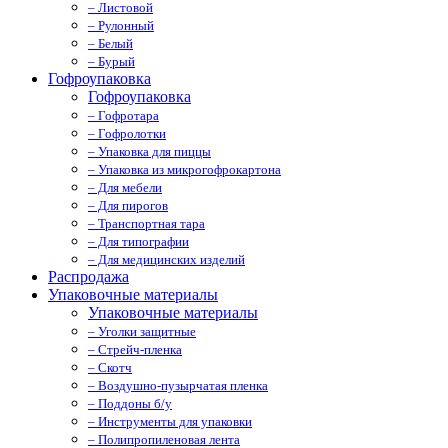
– Листовой
– Рулонный
– Белый
– Бурый
Гофроупаковка
Гофроупаковка
– Гофротара
– Гофролотки
– Упаковка для пиццы
– Упаковка из микрогофрокартона
– Для мебели
– Для пирогов
– Транспортная тара
– Для типографии
– Для медицинских изделий
Распродажа
Упаковочные материалы
Упаковочные материалы
– Уголки защитные
– Стрейч-пленка
– Скотч
– Воздушно-пузырчатая пленка
– Поддоны б/у
– Инструменты для упаковки
– Полипропиленовая лента