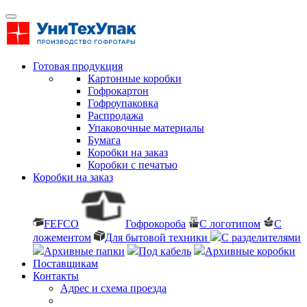
Готовая продукция
Картонные коробки
Гофрокартон
Гофроупаковка
Распродажа
Упаковочные материалы
Бумага
Коробки на заказ
Коробки с печатью
Коробки на заказ
FEFCO
Гофрокороба
С логотипом
С
ложементом
Для бытовой техники
С разделителями
Архивные папки
Под кабель
Архивные коробки
Поставщикам
Контакты
Адрес и схема проезда