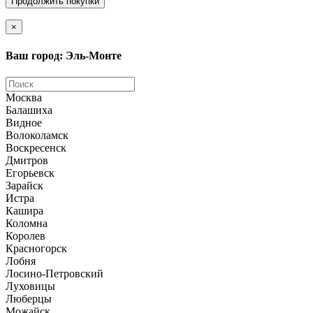
Продолжить покупки
×
Ваш город: Эль-Монте
Москва
Балашиха
Видное
Волоколамск
Воскресенск
Дмитров
Егорьевск
Зарайск
Истра
Кашира
Коломна
Королев
Красногорск
Лобня
Лосино-Петровский
Луховицы
Люберцы
Можайск