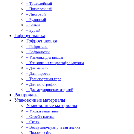
– Трехслойный
– Пятислойный
– Листовой
– Рулонный
– Белый
– Бурый
Гофроупаковка
Гофроупаковка
– Гофротара
– Гофролотки
– Упаковка для пиццы
– Упаковка из микрогофрокартона
– Для мебели
– Для пирогов
– Транспортная тара
– Для типографии
– Для медицинских изделий
Распродажа
Упаковочные материалы
Упаковочные материалы
– Уголки защитные
– Стрейч-пленка
– Скотч
– Воздушно-пузырчатая пленка
– Поддоны б/у