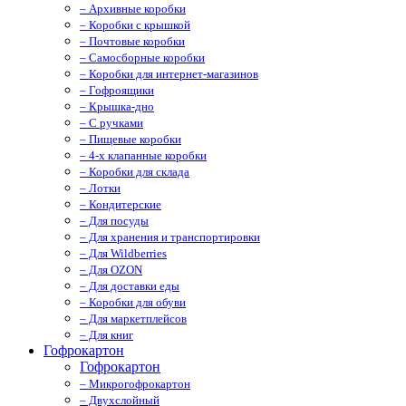
– Архивные коробки
– Коробки с крышкой
– Почтовые коробки
– Самосборные коробки
– Коробки для интернет-магазинов
– Гофроящики
– Крышка-дно
– С ручками
– Пищевые коробки
– 4-х клапанные коробки
– Коробки для склада
– Лотки
– Кондитерские
– Для посуды
– Для хранения и транспортировки
– Для Wildberries
– Для OZON
– Для доставки еды
– Коробки для обуви
– Для маркетплейсов
– Для книг
Гофрокартон
Гофрокартон
– Микрогофрокартон
– Двухслойный