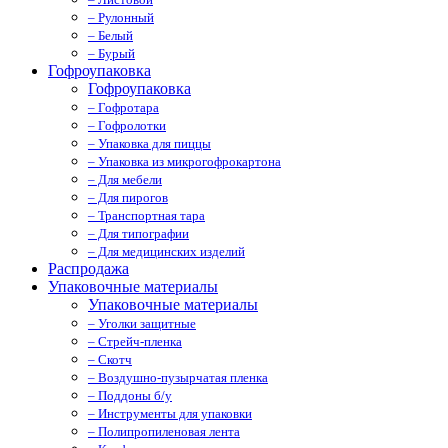
– Рулонный
– Белый
– Бурый
Гофроупаковка
Гофроупаковка
– Гофротара
– Гофролотки
– Упаковка для пиццы
– Упаковка из микрогофрокартона
– Для мебели
– Для пирогов
– Транспортная тара
– Для типографии
– Для медицинских изделий
Распродажа
Упаковочные материалы
Упаковочные материалы
– Уголки защитные
– Стрейч-пленка
– Скотч
– Воздушно-пузырчатая пленка
– Поддоны б/у
– Инструменты для упаковки
– Полипропиленовая лента