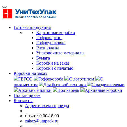
Готовая продукция
Картонные коробки
Гофрокартон
Гофроупаковка
Распродажа
Упаковочные материалы
Бумага
Коробки на заказ
Коробки с печатью
Коробки на заказ
FEFCO
Гофрокороба
С логотипом
С
ложементом
Для бытовой техники
С разделителями
Архивные папки
Под кабель
Архивные коробки
Поставщикам
Контакты
Адрес и схема проезда
пн.-пт: 9.00-18.00
zakaz@utupack.ru