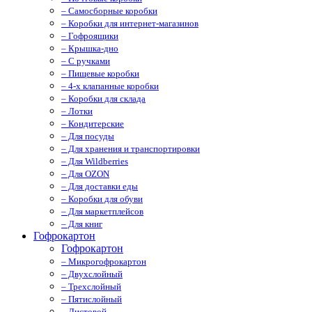
– Самосборные коробки
– Коробки для интернет-магазинов
– Гофроящики
– Крышка-дно
– С ручками
– Пищевые коробки
– 4-х клапанные коробки
– Коробки для склада
– Лотки
– Кондитерские
– Для посуды
– Для хранения и транспортировки
– Для Wildberries
– Для OZON
– Для доставки еды
– Коробки для обуви
– Для маркетплейсов
– Для книг
Гофрокартон
Гофрокартон
– Микрогофрокартон
– Двухслойный
– Трехслойный
– Пятислойный
– Листовой