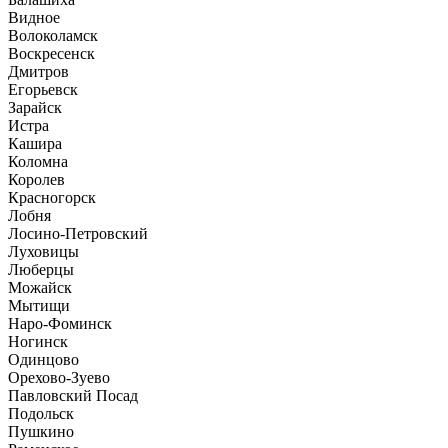
Видное
Волоколамск
Воскресенск
Дмитров
Егорьевск
Зарайск
Истра
Кашира
Коломна
Королев
Красногорск
Лобня
Лосино-Петровский
Луховицы
Люберцы
Можайск
Мытищи
Наро-Фоминск
Ногинск
Одинцово
Орехово-Зуево
Павловский Посад
Подольск
Пушкино