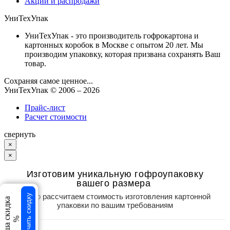
Акции и распродажи
УниТехУпак
УниТехУпак - это производитель гофрокартона и
картонных коробок в Москве с опытом 20 лет. Мы
производим упаковку, которая призвана сохранять Ваш
товар.
Сохраняя самое ценное...
УниТехУпак
© 2006 –
2026
Прайс-лист
Расчет стоимости
свернуть
×
×
Изготовим уникальную гофроупаковку
вашего размера
Точно рассчитаем стоимость изготовления картонной
Получить скидку
Ваша скидка
упаковки по вашим требованиям
%